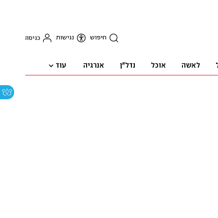
חיפוש
נגישות
כניסה
עוד
לאשה
אוכל
נדל"ן
אנרגיה