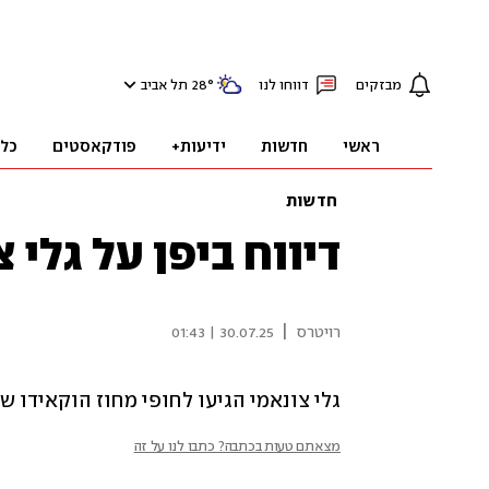
מבזקים
דווחו לנו
°
28
תל אביב
ראשי
חדשות
ידיעות+
פודקאסטים
כל
חדשות
דיווח ביפן על גלי 
|
רויטרס
30.07.25 | 01:43
גלי צונאמי הגיעו לחופי מחוז הוקאידו שבצפ
מצאתם טעות בכתבה? כתבו לנו על זה