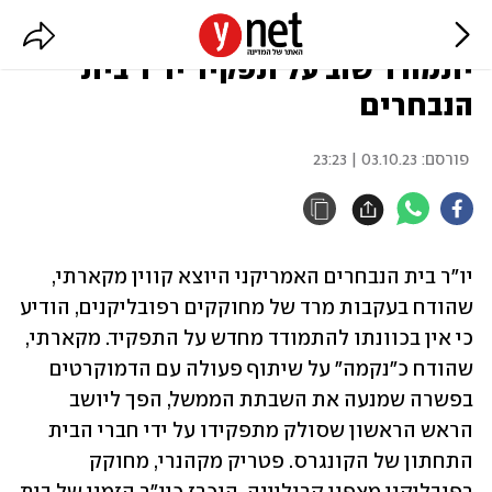
ארה"ב: קווין מקארתי הודיע שלא
יתמודד שוב על תפקיד יו"ר בית
הנבחרים
פורסם:
03.10.23 | 23:23
יו"ר בית הנבחרים האמריקני היוצא קווין מקארתי, 
שהודח בעקבות מרד של מחוקקים רפובליקנים, הודיע 
כי אין בכוונתו להתמודד מחדש על התפקיד. מקארתי, 
שהודח כ"נקמה" על שיתוף פעולה עם הדמוקרטים 
בפשרה שמנעה את השבתת הממשל, הפך ליושב 
הראש הראשון שסולק מתפקידו על ידי חברי הבית 
התחתון של הקונגרס. פטריק מקהנרי, מחוקק 