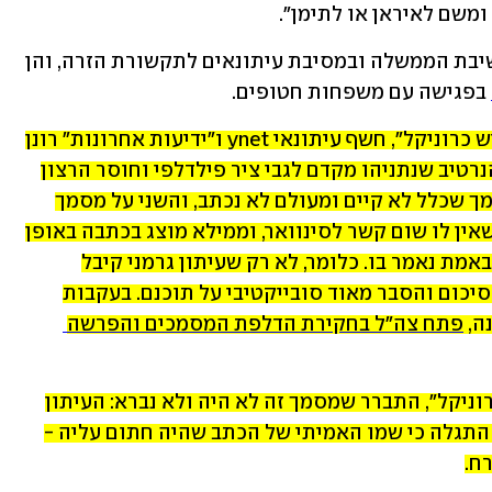
משם לאיראן או לתימן".
שתי הכתבות צוטטו הן על ידי נתניהו בישיבת הממשלה ובמסיבת עיתונאים לתקשורת הזרה, והן 
 בפגישה עם משפחות חטופים.
יומיים לאחר הפרסומים ב"בילד" וב"ג'ואיש כרוניקל", חשף עיתונאי ynet ו"ידיעות אחרונות" רונן 
ברגמן, כי שני הפרסומים, התואמים את הנרטיב שנתניהו מקדם לגבי ציר פילדלפי וחוסר הרצון 
של חמאס בעסקה, נסמכים האחד על מסמך שכלל לא קיים ומעולם לא נכתב, והשני על מסמך 
מדרג ביניים בחמאס, שלא אומץ מעולם, שאין לו שום קשר לסינוואר, וממילא מוצג בכתבה באופן 
מסולף, ממנו עולה כי תוכנו הפוך למה שבאמת נאמר בו. כלומר, לא רק שעיתון גרמני קיבל 
מסמכים מסווגים של צה"ל, הוא גם קיבל סיכום והסבר מאוד סובייקטיבי על תוכנם. בעקבות 
ה, 
פתח צה"ל בחקירת הדלפת המסמכים והפרשה 
בנוגע למסמך שעליו התבסס הדיווח ב"כרוניקל", התברר שמסמך זה לא היה ולא נברא: העיתון 
פרסם התנצלות, הכתבה הוסרה, ובנוסף התגלה כי שמו האמיתי של הכתב שהיה חתום עליה - 
ח.