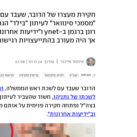
חקירת מעצרו של הדובר, שעבד עם
"מסמכי סינוואר" לעיתון "בילד" ה
רונן ברגמן ב-ynet ו"
אך היה מעורב בהתייעצויות רגישות.
|
איתמר אייכנר
עודכן:
01.11.24 | 22:58
תגיות
שב"כ
יחיא סינוואר
בנימין נתניהו
פרשת המס
הדובר שעבד עם לשכת ראש הממשלה, 
לשכתו של נתניהו
בצה"ל נפתחה חקירה פנימית על אותם מ
וב"ידיעות אחרונות"
. 