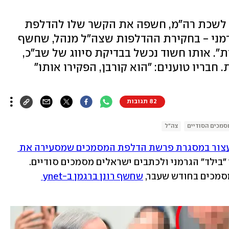
 לשכת רה"מ, חשפה את הקשר שלו להדלפת
גרמני - בחקירת ההדלפות שצה"ל מנהל, שחשף
ידיעות אחרונות". אותו חשוד נכשל בבדיקת סיווג של שב"כ,
 חבריו טוענים: "הוא קורבן, הפקירו אותו"
82 תגובות
מכים הסודיים
צה"ל
ועצור במסגרת פרשת הדלפת המסמכים שמסעירה את 
, חשוד שהעביר לעיתון "בילד" הגרמני ולכתבים ישראלים מסמכים סודיים. 
סמכים בחודש שעבר, 
שחשף רונן ברגמן ב-ynet 