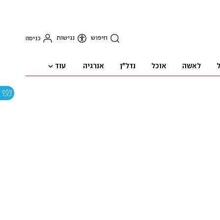
חיפוש
נגישות
כניסה
עוד
ל
לאשה
אוכל
נדל"ן
אנרגיה