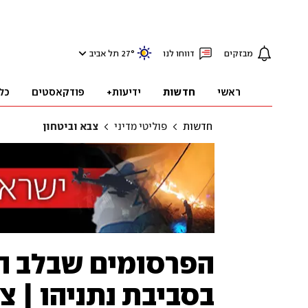
מבזקים
דווחו לנו
°
27
תל אביב
ראשי
חדשות
ידיעות+
פודקאסטים
כל
חדשות
פוליטי מדיני
צבא וביטחון
הפרסומים שבלב ה
בסביבת נתניהו | צ