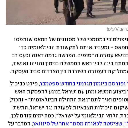
ברהם /לע"מ
)
החקירה נועדה לבדוק מי עושה שימוש מניפולטיבי במסמכי שלל מסווגים של חמאס שנתפסו 
בעזה – או בכאלה שרק לכאורה נלקחו מחמאס - ומעביר אותם לתקשורת הבינלאומית כדי 
לנסות ולהשפיע על דעת הקהל בישראל בנושא עסקת החטופים. הפרשה גרמה דאגה וכעס רב 
במערכת הביטחון, ואולי גם העצימה את המתח בינה לבין ראש הממשלה בנימין נתניהו ואנשיו, 
מחלוקת העמוקה השוררת בין הצדדים סביב העסקה.
 ופורסם ביומון הגרמני בחודש ספטמבר
, פירט כביכול 
הנחיות אסטרטגיות לחמאס בנוגע לאופן ביצוע המשא ומתן עם ישראל בנוגע להפסקת האש 
והחטופים: "כיצד לענות את משפחות החטופים ואיך לתמרן את הקהילה הבינלאומית" - והכול, 
לפי אותו מסמך, למען המטרות הבאות: "שיקום היכולות הצבאיות לפעולה נגד ישראל, התשת 
המנגנון הפוליטי והצבאי של ישראל, והגברת הלחץ הבינלאומי על ישראל". כמה ימים קודם לכן, 
ל", שציטטה לכאורה מסמך אחר של סינוואר
, המדבר על 