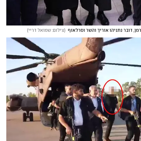
ן, דובר נתניהו אוריך והשר וסרלאוף 
(
צילום: שמואל דריי
)