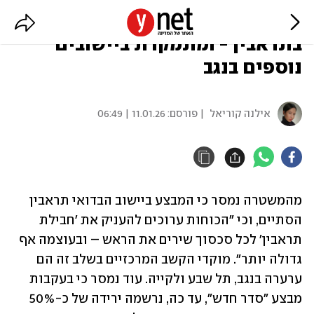
המשטרה סיימה את פעילותה
בתראבין - ומתמקדת ביישובים
נוספים בנגב
אילנה קוריאל
| פורסם:
11.01.26 | 06:49
מהמשטרה נמסר כי המבצע ביישוב הבדואי תראבין 
הסתיים, וכי ״הכוחות ערוכים להעניק את 'חבילת 
תראבין' לכל סכסוך שירים את הראש – ובעוצמה אף 
גדולה יותר״. מוקדי הקשב המרכזיים בשלב זה הם 
ערערה בנגב, תל שבע ולקייה. עוד נמסר כי בעקבות 
מבצע "סדר חדש", עד כה, נרשמה ירידה של כ-50% 