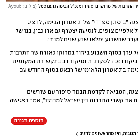
 התרבות של מרוקו בן סעיד ומנכ"ל הבימה נועם סמל
(
צילום: Ayoub 
בסוף נובמבר ימריאו מישראל שחקני ההצגה "בוסתן ספרדי" של תיאטרון הבימה, להציג 
בתיאטרון הלאומי של מרוקו באולם שיכיל אלפיים צופים. לנסיעה יצטרף גם ארז נבון, בנו של 
שעבר שהשבוע ימלאו שבע שנים למותו.
מנכ"ל התיאטרון הלאומי הבימה נועם סמל ערך בסוף השבוע ביקור במרוקו כאורח שר התרבות 
והתקשורת מוחמד מהדי בן סעיד. סמל, שביקורו זכה לסקרנות וסיקור רב בתקשורת המקומית, 
ביקש להודות על האירוח של תיאטרון הבימה בתיאטרון הלאומי של רבאט בסוף החודש עם 
בן סעיד הביע את רצונו להגיע לצפות בהצגה, המביאה לקדמת הבמה סיפור עם שורשים 
ח את קשרי התרבות בין ישראל למרוקו", אמר בפגישה.
הוספת תגובה
גובות, היו מהראשונים להגיב