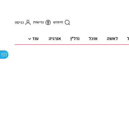
חיפוש
נגישות
כניסה
עוד
ל
לאשה
אוכל
נדל"ן
אנרגיה