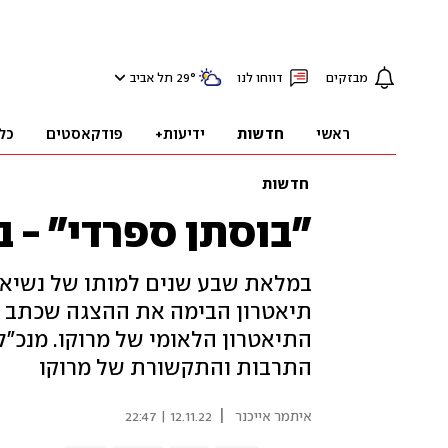
מבזקים
דווחו לנו
°
29
תל אביב
ראשי
חדשות
ידיעות+
פודקאסטים
כל
חדשות
"בוסתן ספרדי" - ב
במלאת שבע שנים למותו של נשיא המ
התיאטרון הלאומי של מרוקו. מנכ"ל
התרבות והתקשורת של מרוקו
|
איתמר אייכנר
12.11.22 | 22:47