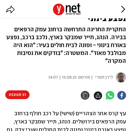
עץ קרס על רכב בירושלים, הנהג
נפצע בינוני
התקרית החריגה התרחשה ברחוב עמק הרפאים
בבירה. הנהג, תייר שמבקר בארץ, נלכב ברכב, נפצע
באורח בינוני - ופונה לבית חולים בעיר: "הוא היה
מבולבל מאוד". המשטרה: "בודקים את נסיבות
המקרה"
לירן תמרי
| פורסם:
15.08.25 | 14:07
51 תגובות
עץ קרס אחר הצהריים (שישי) על רכב חולף ברחוב 
עמק הרפאים בירושלים. הנהג, תייר שמבקר בארץ, 
נפצע באורח בינוני ופונה לבית החולים שערי צדק. גם 