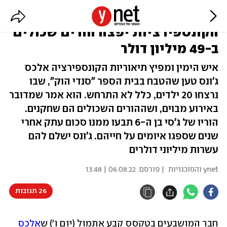
מחיר הפייק ניוז: מפיץ
הקונספירציות יפצה הורים שכולים
ב-49 מיליון דולר
איש הימין ומפיץ תיאוריות הקונספירציה אלכס
ג'ונס טען שהטבח בבית הספר "סנדי הוק", שבו
נרצחו 20 ילדים, כלל לא התרחש. הוא אמר שמדובר
באירוע מבוים, ושההורים השכולים הם שחקנים.
הוריו של ג'סי בן ה-6 תבעו ממנו סכום עתק אחרי
שנים שספגו איומים על חייהם. ג'ונס ישלם להם
עשרות מיליוני דולרים
ynet והסוכנויות
| פורסם:
06.08.22 | 13:48
26 תגובות
חבר המושבעים בטקסס קבע אתמול (יום ו') ש
אלכס 