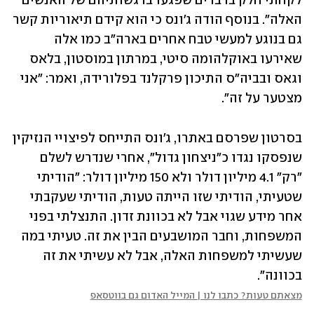
לקחתי חלק בדברים שפגעו ברגשותיהם של האנשים 
האלה". בנוסף הודה ג'ונס כי הוא קידם תיאוריות קשר 
גם בנוגע למעשי טבח אחרים בארה"ב כמו אלה 
שאירעו באוקלהומה סיטי, במרתון במוסטון, בלאס 
וגאס ובביה"ס התיכון פרקלנד בפלורידה, ואמר: "אני 
מצטער על זה".
בסרטון שפרסם באתרו, ג'ונס התייחס לפיצויי הנזיקין 
שנפסקו נגדו כ"ניצחון גדול", אחרי שנדרש לשלם 
"רק" 4.1 מיליון דולר ולא 150 מיליון דולר: "הודיתי 
שטעיתי, הודיתי שזו הייתה טעות, הודיתי שעקבתי 
אחר מידע שגוי אבל לא בכוונת זדון. התנצלתי בפני 
המשפחות, וחבר המושבעים הבין את זה. טעיתי במה 
שעשיתי למשפחות האלה, אבל לא עשיתי את זה 
בכוונה". 
מצאתם טעות? כתבו לנו | המייל האדום גם בווטסאפ