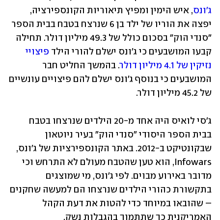
ג'ונס
, איש הימין ומפיץ תיאוריות הקונספירציה, 
יפצה את הוריו של ילד בן 6 שנרצח בטבח בבית הספר 
"סנדי הוק" בסכום כולל של 49.3 מיליון דולר. תחילה 
קבעו המושבעים כי ג'ונס ישלם להורי הילד 
פיצויי 
נזיקין של 4.1 מיליון דולר
. בהמשך החליט חבר 
המושבעים כי בנוסף ג'ונס ישלם להם פיצויים עונשיים 
של 45.2 מיליון דולר. 
ג'סי לואיס היה אחד מ-20 הילדים שנרצחו בטבח 
בבית הספר היסודי "סנדי הוק" בעיר ניוטאון 
שבקונטיקט ב-2012. באתר הקונספירציות של ג'ונס, 
Infowars, הוא טען שהטבח מעולם לא התרחש וכי 
מדובר באירוע מבוים. לפי ג'ונס, מי שמוצגים 
בתקשורת כהורי הילדים שנרצחו הם למעשה שחקנים 
– שהובאו במיוחד כדי להטות את דעת הקהל 
האמריקנית כך שתתמוך בהגבלות נשק. 