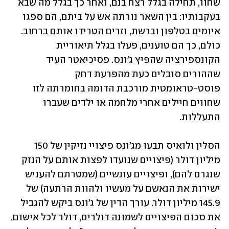
שחוו, תחילה בגלל רצח בנם, ואחר כך בגלל מה שבא 
בעקבותיו: בין השאר נורתה אש על ביתם, הם ספגו 
איומים בטלפון וברשת, וזרים הטרידו אותם ברחוב. 
כולם, כך הם טוענים, פעלו בגלל תיאוריית 
הקונספירציה שהפיץ ג'ונס. פסיכיאטר העיד 
שההורים סובלים כעת מהפרעת דחק 
פוסט-טראומטית מורכבת הדומה בחומרתה לזו 
שחווים חיילים אחרי מלחמה או ילדים שעברו 
התעללות.
הסלין ולואיס תבעו מג'ונס פיצויי נזיקין של 150 
מיליון דולר (פיצויים שנועדו לפצות אותם על הנזק 
שנגרם להם), ופיצויים עונשיים (שמטרתם להעניש 
ישירות את הנאשם על מעשיו ולהוות הרתעה) של 
145.9 מיליון דולר. עורך הדין של ג'ונס ביקש להגביל 
את סכום הפיצויים לשמונה דולרים, דולר לכל אישום. 