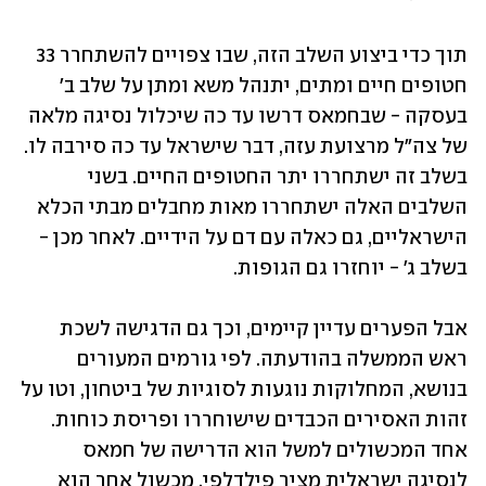
תוך כדי ביצוע השלב הזה, שבו צפויים להשתחרר 33 
חטופים חיים ומתים, יתנהל משא ומתן על שלב ב' 
בעסקה - שבחמאס דרשו עד כה שיכלול נסיגה מלאה 
של צה"ל מרצועת עזה, דבר שישראל עד כה סירבה לו. 
בשלב זה ישתחררו יתר החטופים החיים. בשני 
השלבים האלה ישתחררו מאות מחבלים מבתי הכלא 
הישראליים, גם כאלה עם דם על הידיים. לאחר מכן - 
בשלב ג' - יוחזרו גם הגופות.
אבל הפערים עדיין קיימים, וכך גם הדגישה לשכת 
ראש הממשלה בהודעתה. לפי גורמים המעורים 
בנושא, המחלוקות נוגעות לסוגיות של ביטחון, וטו על 
זהות האסירים הכבדים שישוחררו ופריסת כוחות. 
אחד המכשולים למשל הוא הדרישה של חמאס 
לנסיגה ישראלית מציר פילדלפי. מכשול אחר הוא 