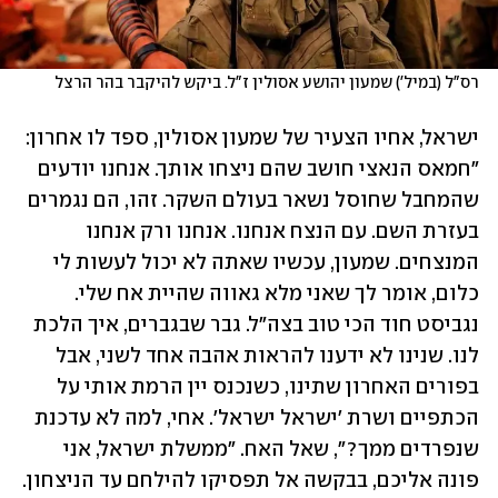
רס"ל (במיל') שמעון יהושע אסולין ז"ל. ביקש להיקבר בהר הרצל
ישראל, אחיו הצעיר של שמעון אסולין, ספד לו אחרון: 
"חמאס הנאצי חושב שהם ניצחו אותך. אנחנו יודעים 
שהמחבל שחוסל נשאר בעולם השקר. זהו, הם נגמרים 
בעזרת השם. עם הנצח אנחנו. אנחנו ורק אנחנו 
המנצחים. שמעון, עכשיו שאתה לא יכול לעשות לי 
כלום, אומר לך שאני מלא גאווה שהיית אח שלי. 
נגביסט חוד הכי טוב בצה"ל. גבר שבגברים, איך הלכת 
לנו. שנינו לא ידענו להראות אהבה אחד לשני, אבל 
בפורים האחרון שתינו, כשנכנס יין הרמת אותי על 
הכתפיים ושרת 'ישראל ישראל'. אחי, למה לא עדכנת 
שנפרדים ממך?", שאל האח. "ממשלת ישראל, אני 
פונה אליכם, בבקשה אל תפסיקו להילחם עד הניצחון. 