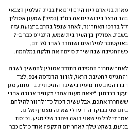
מאות בני אדם ליוו היום (יום א') בבית העלמין הצבאי 
בהר הרצל בירושלים את רס"ב (במיל') שמעון אסולין 
ז"ל בדרכו האחרונה, לאחר שנפל בקרב ברצועת עזה 
בשבת. אסולין, בן העיר בית שמש, התגייס כבר ב-7 
באוקטובר למילואים ושוחרר לאחר 70 יום, 
כשהחטיבה שבה שירת סיימה את חלקה במלחמה. 
לאחר שחרור החטיבה התנדב אסולין להמשיך לשרת 
והתגייס לחטיבת הראל, לגדוד ההנדסה 924, לצד 
חברו הטוב עוד מימיו בישיבה התיכונית בדימונה, סגן 
יעקב ברבסון. "יצאת מעזה אחרי תקופה ארוכה אחרי 
ששחררו אתכם, אבל עשית הכול כדי לחזור להילחם. 
ביום שני בבוקר הודיעו לי שאתה מצטרף אלינו. 
אמרתי לכל מי שאני רואה שחבר שלי מגיע. נכנסת 
בנועם, בשקט שלך. לאחר יום התקפה אחד כולם כבר 