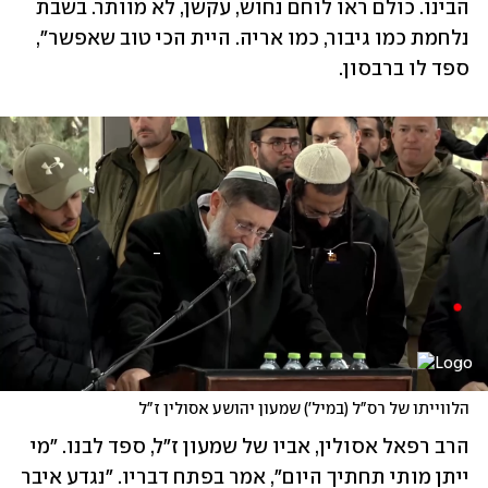
הבינו. כולם ראו לוחם נחוש, עקשן, לא מוותר. בשבת 
נלחמת כמו גיבור, כמו אריה. היית הכי טוב שאפשר", 
ספד לו ברבסון.
הלווייתו של רס"ל (במיל') שמעון יהושע אסולין ז"ל
הרב רפאל אסולין, אביו של שמעון ז"ל, ספד לבנו. "מי 
ייתן מותי תחתיך היום", אמר בפתח דבריו. "נגדע איבר 