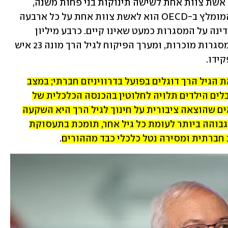
ותמידי בכוח אדם בתחום. היחס עומד על אשת צוות אחת לשישה תינוקות בני פחות משנה, 
ולתשעה פעוטות עד גיל שנתיים (היחס המומלץ ב-OECD הוא לאשת צוות אחת על כל ארבעה 
ילדים עד גיל שנתיים). גם הפיקוח של המדינה על המסגרות כמעט שאינו קיים. כרבע מיליון 
תינוקות ופעוטות בישראל לא נמצאים במסגרות מוכרות, ומערך הפיקוח לגיל הרך מונה 23 איש 
ידו.
אלו הקוראים למדינה להמשיך להפקיר את הגיל הרך דוגלים בפועל בדרוויניזם חברתי; במצב 
שבמסגרתו איכות החינוך והטיפול שמקבלים הילדים תלויה לחלוטין בהכנסה הכלכלית של 
הוריהם. הם מתעלמים מהמחקרים שמראים שהוצאה ציבורית על חינוך לגיל הרך היא השקעה 
כדאית לעתיד: היא מניבה את התשואה הגבוהה ביותר לעומת כל גיל אחר, תומכת בתעסוקת 
חברתית ומסירה נטל כלכלי כבד מההורים
.