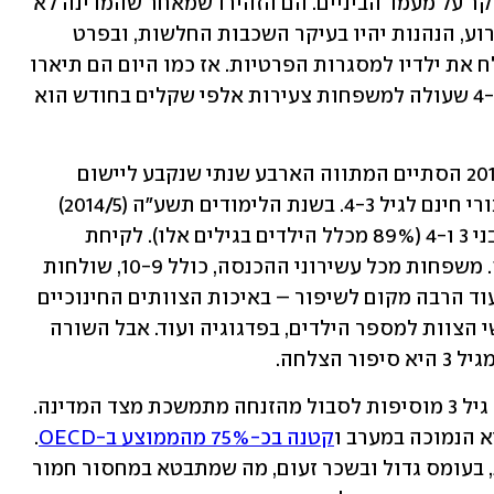
יחייבו העלאת מסים דרמטית שתחול בעיקר על מעמד הביניים. הם הזהירו שמאחר שהמדינה לא 
יודעת לנהל, והחינוך שהיא תספק יהיה גרוע, הנהנות יהיו בעיקר השכבות החלשות, ובפרט 
החברה החרדית, בעוד מעמד הביניים ישלח את ילדיו למסגרות הפרטיות. אז כמו היום הם תיארו 
תמונת מצב מופרכת שלפיה חינוך לגיל 4-3 שעולה למשפחות צעירות אלפי שקלים בחודש הוא 
כל ההפחדות הללו הופרכו לחלוטין. ב-2015 הסתיים המתווה הארבע שנתי שנקבע ליישום 
המלצת ועדת טרכטנברג לספק חינוך ציבורי חינם לגיל 4-3. בשנת הלימודים תשע"ה (2014/5) 
כבר למדו בגנים ציבוריים 305,555 ילדים בני 3 ו-4 (89% מכלל הילדים בגילים אלו). לקיחת 
האחריות מצד המדינה הוכיחה את עצמה. משפחות מכל עשירוני ההכנסה, כולל 10-9, שולחות 
כיום את ילדיהן לגנים ציבוריים. נכון, יש עוד הרבה מקום לשיפור – באיכות הצוותים החינוכיים 
הזוכים לשכר נמוך, ביחס שבין מספר אנשי הצוות למספר הילדים, בפדגוגיה ועוד. אבל השורה 
הצלחה.
לעומת זאת, מסגרות החינוך והטיפול עד גיל 3 מוסיפות לסבול מהזנחה מתמשכת מצד המדינה. 
הנמוכה במערב ו
קטנה בכ-75% מהממוצע ב-OECD
. 
המטפלות מועסקות ללא הכשרה הולמת, בעומס גדול ובשכר זעום, מה שמתבטא במחסור חמור 