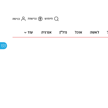
חיפוש
נגישות
כניסה
עוד
לאשה
אוכל
נדל"ן
אנרגיה