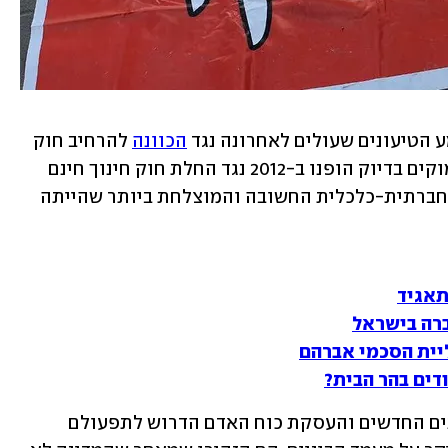
הטיעונים שעולים לאחרונה נגד 
הכוונה
 להרחיב חוק 
חינוך חינם מגיל לידה עד 3. הרי אותם נימוקים בדיוק הופנו ב-2012 נגד החלת חוק חינוך חינם 
מגיל שלוש, זה שהפך כנראה לרפורמה החברתית-כלכלית החשובה והמוצלחת ביותר שהייתה 
תאגיד
רה בישראל
ית הסכמי אברהם
דים בהר הבית?
אז כמו היום אמרו המתנגדים שבניית הגנים החדשים והעסקת כוח האדם הדרוש לתפעולם 