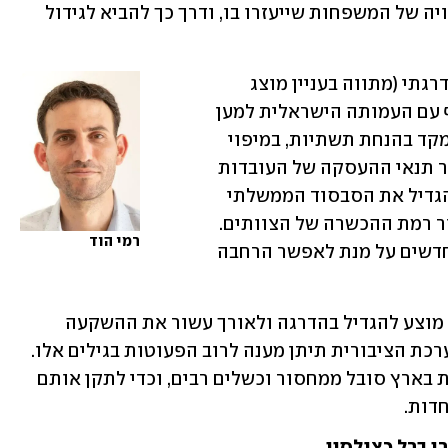
חינוך חינם צפוי להגדיל את הכנסתן הפנויה של המשפחות שייעזרו בו, ודרך כך להביא לגידול 
תי (מתווה בעניין מוצג 
 שערכה קרן ברל כצנלסון בשיתוף עם העמותה הישראלית למען 
הילד בגיל הרך). בשנה הראשונה יש להתמקד בהנחת תשתיות, במיפוי 
המסגרות הפרטיות ברחבי הארץ ובשיפור תנאי ההעסקה של העובדות 
במעונות המפוקחים. בשנה השנייה יש להגדיל את הסבסוד הממשלתי 
למעונות ואת כוח האדם ולהמשיך בשיפור רמת ההכשרה של הצוותים. 
רמי הוד
לצד זאת, חשוב להתחיל בבניית מעונות חדשים על מנת לאפשר הרחבה 
החל מהשנה השלישית ליישום הרפורמה מוצע להגדיל בהדרגה ולאורך עשור את ההשקעה 
הציבורית בילדים עד גיל 3, על מנת שהמערכת הציבורית תיתן מענה לרוב הפעוטות בגילים אלו. 
מערך הטיפול והחינוך לתינוקות ופעוטות בארץ סובל ממחסור וכשלים רבים, וכדי לתקן אותם 
דות.
ן ברל כצנלסון