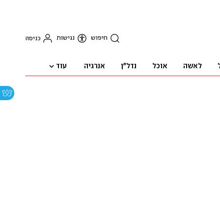
חיפוש
נגישות
כניסה
עוד
לאשה
אוכל
נדל"ן
אנרגיה