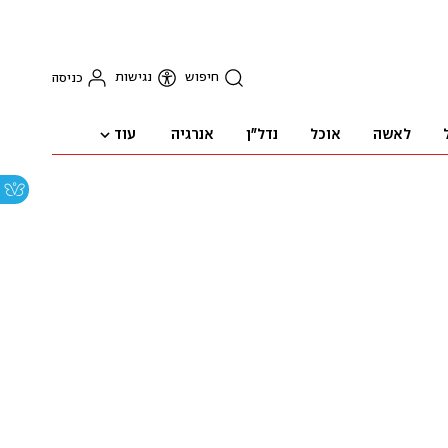
חיפוש
נגישות
כניסה
עוד
לאשה
אוכל
נדל"ן
אנרגיה