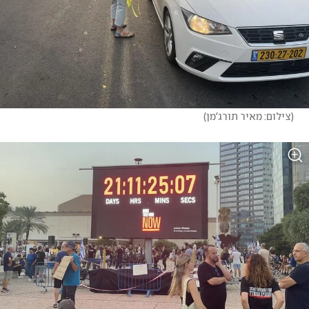
(
צילום: מאיר תורג'מן
)