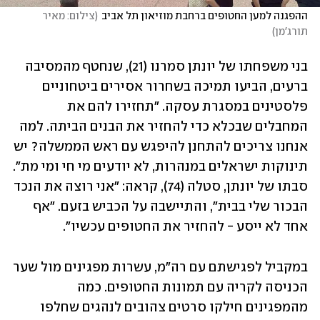
ההפגנה למען החטופים ברחבת מוזיאון תל אביב
(
צילום: מאיר 
תורג'מן
)
בני משפחתו של יונתן סמרנו (21), שנחטף מהמסיבה 
ברעים, הביעו תמיכה בשחרור אסירים ביטחוניים 
פלסטינים במסגרת עסקה. "תחזירו להם את 
המחבלים שבכלא כדי להחזיר את הבנים הביתה. למה 
אנחנו צריכים להתחנן להיפגש עם ראש הממשלה? יש 
תינוקות ישראלים במנהרות, לא יודעים מי חי ומי מת". 
סבתו של יונתן, סטלה (74), קראה: "אני רוצה את הנכד 
הבכור שלי בבית", והתיישבה על הכביש בזעם. "אף 
אחד לא ייסע - להחזיר את החטופים עכשיו".
במקביל לפגישתם עם רה"מ, עשרות מפגינים מול שער 
הכניסה לקריה עם תמונות החטופים. כמה 
מהמפגינים חילקו סרטים צהובים לנהגים שחלפו 