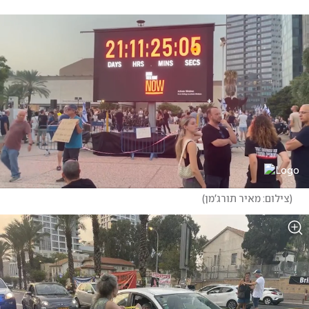
(
צילום: מאיר תורג'מן
)