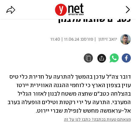
האזעקות בגליל המערבי: יורט
כטב"ם שחצה מלבנון
יואב זיתון
| פורסם:
11.06.24 | 11:40
דובר צה"ל עדכן בהמשך להתרעה על חדירת כלי טיס 
עוין בצפון הארץ כי לוחמי ההגנה האווירית יירטו 
בהצלחה כטב"ם שחצה משטח לבנון לאזור הגליל 
המערבי. התרעה על ירי רקטות וטילים הופעלה בערב 
אל-עראמשה מחשש לנפילת שברי יירוט.
מצאתם טעות בכתבה? כתבו לנו על זה