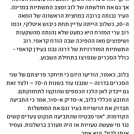
אך גם את חולשתה של לוב ומצב התשתיות במדינה. 
העיר נבנתה ברובה במחצית הראשונה של המאה 
ה-20, כשלוב הייתה עדיין תחת כיבוש איטלקי, וכמו 
רוב ערי המזרח היא כמעט שלא נהנתה מהשקעות 
ושיפוצים מאז ההפיכה שבה הודח קדאפי. רוב 
התשתיות המודרניות של דרנה נבנו בעידן קדאפי - 
כולל הסכרים שנפרצו בתחילת השבוע.
בלוב, כאמור, הודיעו היום כי תיחקר פריצתם של שני 
הסכרים בדרנה – שנבנו עוד בשנות ה-70 – ולצד זאת 
גם ייבדק לאן הלכו הכספים שהוקצו לתחזוקתם. 
התובע הכללי בלוב, א-סדיק א-סור, אמר כי התביעה 
תבדוק את הרשויות בעיר וגם את הממשלות 
הקודמות. "אני מבטיח שהתביעה תנקוט צעדים קשים 
נגד מי שעשה טעויות או היה מעורב ברשלנות. נעמיד 
אותו לדין", הוא אמר.