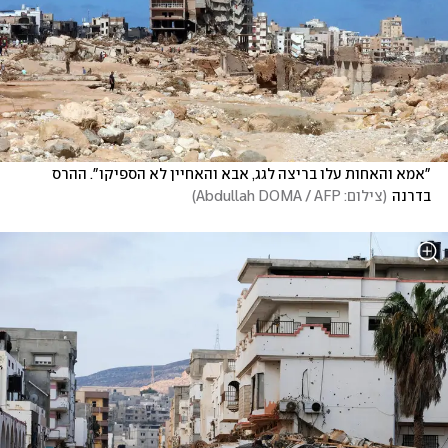
"אמא והאחות עלו בריצה לגג, אבא והאחיין לא הספיקו". ההרס 
בדרנה
(
צילום: Abdullah DOMA / AFP
)