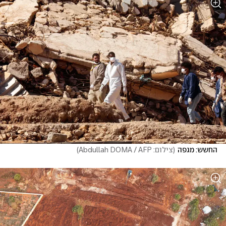
החשש: מגפה
(
צילום: Abdullah DOMA / AFP
)