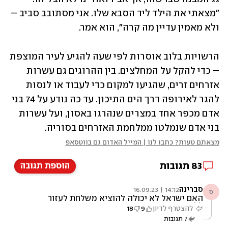
"מצאתי את הילד ליד הסבא שלו. אני מסתובב סביב – 
ולא מאמין עדיין מה קרה", הוא אמר.
הרשויות בלוב אוסרות לפי שעה להגיע לעיר המוצפת 
– כדי להקל על המחלצים. בין ההרוגים גם עשרות 
אזרחים זרים, שהגיעו למקום כדי לעבוד או לנסות 
להגר לאירופה דרך הים התיכון. עד כה נודע על 74 בני 
אדם מכפר אחד במצרים שנהרגו באסון, ועל עשרות 
בני אדם שנמלטו ממלחמת האזרחים בסוריה.
מצאתם טעות? כתבו לנו | המייל האדום גם בווטסאפ
83
תגובות
הוספת תגובה
סברינה
14:12 | 16.09.23
ס
האם ישראל לא יכולה להוציא משלחת לעזור
ללובים
להצטרף לדיון
9
18
7
תגובות