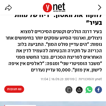
כבר 11 אלף הרוגים בלוב, שמבטיחה
לחקור את האסון: "ריח של מוות
בעיר"
בעיר דרנה הולכים וקטנים הסיכויים למצוא
ניצולים, וארגוני הסיוע עוסקים יותר בחיפושים אחר
גופות: "הים עדיין פולט המון". התביעה בלוב
הכריזה על חקירה והבטיחה להעמיד לדין את
האחראים לפריצת הסכרים. גובר החשש מפני
"משבר הומניטרי שני" ומגפה: "לאלפים אין איפה
לישון, אין מזון". 10,000 עדיין נעדרים
ynet והסוכנויות
| פורסם:
16.09.23 | 11:04
83 תגובות