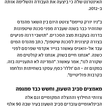
האינטרנט שלה כי ביצעה את העבודה והשלימה אותה 
ב-2012. 
ב"ניו יורק טיימס" צוטט היום בין השאר מהנדס 
שהזהיר כבר בשנה שעברה מפני סכנת שיטפונות 
בדרנה בעקבות מצב הסכרים. "תושבי דרנה פגיעים 
בצורה קיצונית לסכנת שיטפון", כתב מהנדס המים 
עבד אל-וואניס עאשור בנייר אקדמי שפרסם לפני 
כשנה. "אנחנו חיים בשוק. אנחנו לא קולטים מה 
שקורה לנו", אמר עאשור. "המדינה לא התעניינה בזה. 
במקום זה - הם 'זללו' כסף, עסקו בשחיתות ונלחמו 
בקרבות פוליטיים". 
מאמצים סביב השעון, וחשש כבד ממגפה
צוותי החילוץ וההצלה המקומיים וגם אלה 
הבינלאומיים עובדים סביב השעון בעיר שבה 90 אלף 