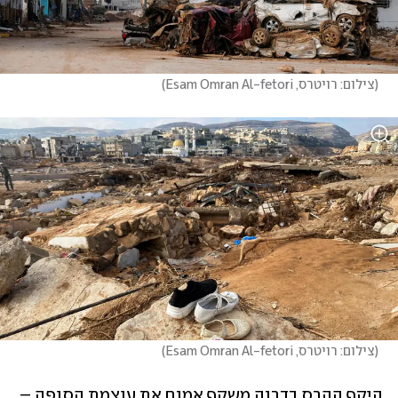
(
צילום: רויטרס, Esam Omran Al-fetori
)
(
צילום: רויטרס, Esam Omran Al-fetori
)
היקף ההרס בדרנה משקף אמנם את עוצמת הסופה – 