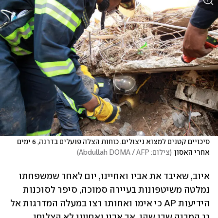
סיכויים קטנים למצוא ניצולים. כוחות הצלה פועלים בדרנה, 6 ימים 
אחרי האסון
(
צילום: Abdullah DOMA / AFP
)
איוב, שאיבד את אביו ואחיינו, יום לאחר שמשפחתו 
נמלטה משיטפונות בעיירה סמוכה, סיפר לסוכנות 
הידיעות AP כי אימו ואחותו רצו במעלה המדרגות אל 
גג המבנה שבו שהו, אך אביו ואחיינו לא הצליחו. 