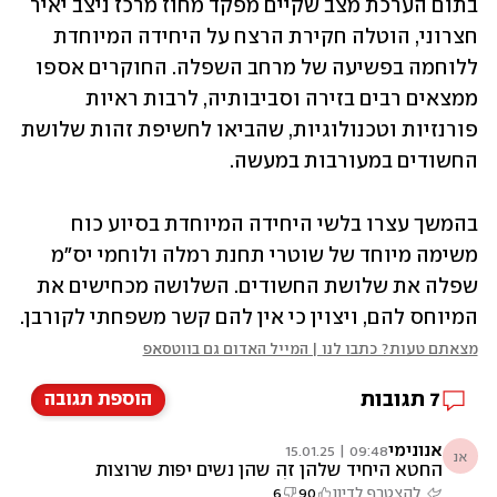
בתום הערכת מצב שקיים מפקד מחוז מרכז ניצב יאיר 
חצרוני, הוטלה חקירת הרצח על היחידה המיוחדת 
ללוחמה בפשיעה של מרחב השפלה. החוקרים אספו 
ממצאים רבים בזירה וסביבותיה, לרבות ראיות 
פורנזיות וטכנולוגיות, שהביאו לחשיפת זהות שלושת 
החשודים במעורבות במעשה. 
בהמשך עצרו בלשי היחידה המיוחדת בסיוע כוח 
משימה מיוחד של שוטרי תחנת רמלה ולוחמי יס"מ 
שפלה את שלושת החשודים. השלושה מכחישים את 
המיוחס להם, ויצוין כי אין להם קשר משפחתי לקורבן. 
מצאתם טעות? כתבו לנו | המייל האדום גם בווטסאפ
7
תגובות
הוספת תגובה
אנונימי
09:48 | 15.01.25
אנ
החטא היחיד שלהן זה שהן נשים יפות שרוצות
עתיד וחופש כואב הלב
להצטרף לדיון
90
6