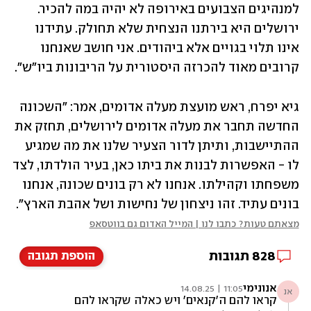
למנהיגים הצבועים באירופה לא יהיה במה להכיר. 
ירושלים היא בירתנו הנצחית שלא תחולק. עתידנו 
אינו תלוי בגויים אלא ביהודים. אני חושב שאנחנו 
קרובים מאוד להכרזה היסטורית על הריבונות ביו"ש".
גיא יפרח, ראש מועצת מעלה אדומים, אמר: "השכונה 
החדשה תחבר את מעלה אדומים לירושלים, תחזק את 
ההתיישבות, ותיתן לדור הצעיר שלנו את מה שמגיע 
לו - האפשרות לבנות את ביתו כאן, בעיר הולדתו, לצד 
משפחתו וקהילתו. אנחנו לא רק בונים שכונה, אנחנו 
בונים עתיד. זהו ניצחון של נחישות ושל אהבת הארץ".
מצאתם טעות? כתבו לנו | המייל האדום גם בווטסאפ
828
תגובות
הוספת תגובה
אנונימי
11:05 | 14.08.25
אנ
קראו להם ה'קנאים' ויש כאלה שקראו להם