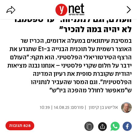
המסר של סמוטריץ' למדינות
העולם, וגם לנתניהו: "עד ספטמבר
לא יהיה במה להכיר"
במסיבת עיתונאים במעלה אדומים, הכריז שר
האוצר רשמית על תוכנית הבנייה ב-E1 שתגדע את
הרצף הטירטוריאלי הפלסטיני. הוא תקף: "העולם
ידבר על חלום שקרי פלסטיני – אנחנו נבנה מציאות
יהודית שקוברת סופית את רעיון המדינה
הפלסטינית". וגם המסר שהעביר לנתניהו
ש"מאפשר לחולל מהפכה ביו"ש"
אלישע בן קימון
| פורסם:
14.08.25 | 10:39
828 תגובות