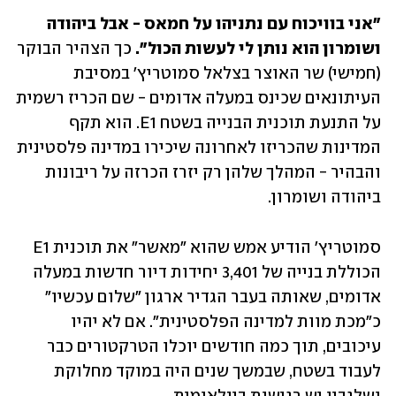
"אני בוויכוח עם נתניהו על חמאס - אבל ביהודה 
ושומרון הוא נותן לי לעשות הכול". 
כך הצהיר הבוקר 
(חמישי) שר האוצר בצלאל סמוטריץ' במסיבת 
העיתונאים שכינס במעלה אדומים - שם הכריז רשמית 
על התנעת תוכנית הבנייה בשטח E1. הוא תקף 
המדינות שהכריזו לאחרונה שיכירו במדינה פלסטינית 
והבהיר - המהלך שלהן רק יזרז הכרזה על ריבונות 
ביהודה ושומרון.
סמוטריץ' הודיע אמש שהוא "מאשר" את תוכנית E1 
הכוללת בנייה של 3,401 יחידות דיור חדשות במעלה 
אדומים, שאותה בעבר הגדיר ארגון "שלום עכשיו" 
כ"מכת מוות למדינה הפלסטינית". אם לא יהיו 
עיכובים, תוך כמה חודשים יוכלו הטרקטורים כבר 
לעבוד בשטח, שבמשך שנים היה במוקד מחלוקת 