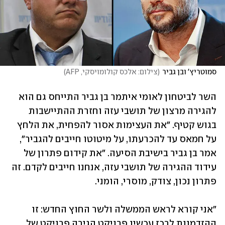
סמוטריץ' ובן גביר
(
צילום: אלכס קולומויסקי, AFP
)
השר לביטחון לאומי איתמר בן גביר התייחס גם הוא 
להגירה מרצון של תושבי עזה וחזרת ההתיישבות 
בגוש קטיף. "את העצימות אסור להפחית, את הלחץ 
על חמאס עד להכרעתו, על מיטוטו חייבים להגביר", 
אמר בן גביר בישיבת הסיעה. "את קידום פתרון של 
עידוד ההגירה של תושבי עזה, אנחנו חייבים לקדם. זה 
פתרון נכון, צודק, מוסרי, הומני. 
"אני קורא לראש הממשלה ולשר החוץ החדש: זו 
ההזדמנות לרכז עכשיו פרויקט הגירה פרויקט של 