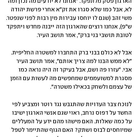
הארגון פסק מלתפקד. "אנחנו לא יודעים מה נכון ומה 
לא, אבל כמו שלא סגרו את זק"א אחרי פרשת יהודה 
משי זהב (שגם לו יוחסו עבירות מין רבות לפני שנפטר. 
ש"פ), אנחנו רוצים שהארגון הזה ייבנה מחדש ויתפקד 
לטובת תושבי בני ברק", אמר תושב העיר. 
אבל לא כולם בבני ברק התחברו למשטרה החליפית. 
"לא ממש הבנו למה צריך אותם", אמר תושב העיר 
אבי. "עזרו פה ושם, אבל בעיקר זה היה נראה כמו 
מסגרת למשועממים שמחפשים מה לעשות עם הזמן 
של עצמם ולשחק בכאילו משטרה". 
לנוכח צבר העדויות שהתגבש נגד רוטר ומצביע לפי 
החשד על דפוס נרחב, ראוי שגם אנשי הארגון ישיבו 
על כמה שאלות. האם מישהו מהם ידע על המעללים 
שמיוחסים לבוס ושתק? האם הגוף שהתיימר לטפל 