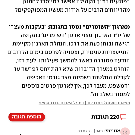
בפוגעים בתוך הקהילה אפשר למייסדו לחמוק 
מהדיווחים הרבים על אודות מעשיו המפוקפקים? 
מארגון "השומרים" נמסר בתגובה: 
"בעקבות מעצרו 
של יו"ר הארגון, מצוי ארגון 'השומרים' בתקופה 
רגישה ובוחן כעת את דרכו. הנהלת הארגון מקיימת 
התייעצויות פנימיות, וצפויה לפרסם בימים הקרובים 
הודעה מסודרת באשר להמשך פעילותו. לעת הזו, 
הוחלט במערך הדוברות שלא להתייחס לפרשה עד 
לקבלת החלטות רשמיות מצד גורמי האכיפה 
והמשפט. מעבר לכך, אין לארגון פרטים נוספים 
למסור בשלב זה".
מצאתם טעות? כתבו לנו | המייל האדום גם בווטסאפ
220
תגובות
הוספת תגובה
אנונימי
14:23 | 03.07.25
אנ