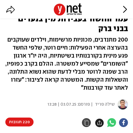
אלוהים ישמור: זה הארגון שבראשו
עמד החשוד בעבירות מין בנערים
בבני ברק
200 מתנדבים, מכוניות מרשימות, וילדים שעוקבים
בהערצה אחרי הפעילות: חיים רוטר, שלפי החשד
פגע מינית בקורבנותיו בשיטתיות, היה יו"ר ארגון
"השומרים" שמסייע למשטרה. ההלם בקרב כפופיו,
הרב שפנה לרוטר מבלי לדעת שהוא נשוא התלונה,
והשאלות הקשות. המשטרה קראה לציבור: "עזרו
לאתר עוד קורבנות"
שילֹה פריד
| פורסם:
03.07.25 | 13:28
220 תגובות