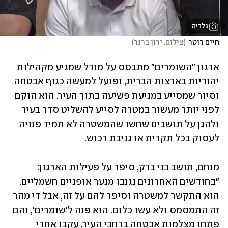
גלריה
חיים רוטר
(
צילום: ירון ברנר
)
ארגון "השומרים" מתבסס על מודל שמגיע מקהילות 
יהודיות בארצות הברית, ופועל למעשה כגוף אבטחה 
וסיור שמסייע במניעת פשיעה בתוך העיר. הוא הוקם 
לפני יותר מעשור במטרה לסייע להשליט סדר בעיר 
ולהגן על תושבים שחשו שהמשטרה לא תמיד פנויה 
לעסוק בכל תקרית או גניבת רכוש.
מנחם, תושב בני ברק, סיפר על פעילות הארגון: 
"בחודשים האחרונים נגנבו מנער אופניים חשמליים. 
הוא התקשר למשטרה וסיפר להם על זה, אבל די מהר 
זה התמסמס ולא עשו כלום. הוא פנה ל'שומרים', והם 
פתחו מצלמות אבטחה ברחבי העיר, עקבו אחרי 