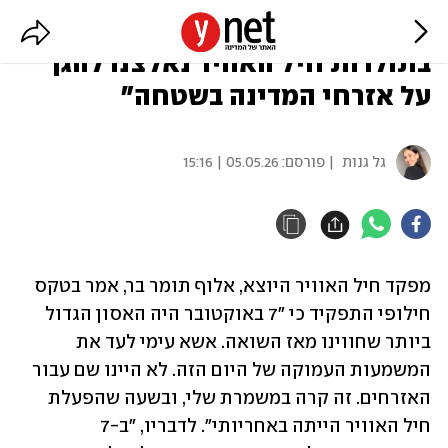
תומר בר על 7/10: "לראשונה
בתולדות חיל האוויר נאלצנו להגן
על אזרחי המדינה בשטחה"
גל גנות
| פורסם:
05.05.26 | 15:16
מפקד חיל האוויר היוצא, אלוף תומר בר, אמר בטקס 
חילופי התפקיד כי "7 באוקטובר היה האסון הגדול 
ביותר שחווינו מאז השואה. אשא עימי לעד את 
המשמעות העמוקה של היום הזה. לא היינו שם עבור 
האזרחים. זה קרה במשמרת שלי, ובשעה שהפעלת 
חיל האוויר הייתה באחריותי". לדבריו, "ב-7 