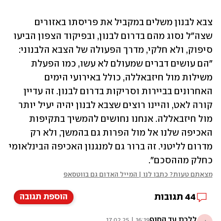
צבא לבנון משלים במקביל את פריסתו באזורים 
שצה"ל נסוג מהם בדרום לבנון, ובפיקוד הצפון הביעו 
סיפוק, ולא חלקי, מדרך הפעולה של הצבא הלבנוני: 
"הם עושים דברים שמעולם לא עשו, כמו הפעלת 
משילות מול חיזבאללה, כולל באירועי הימים 
האחרונים בביירות וסריקות בדרום לבנון. זה עדיין 
קורה לאט, והיינו רוצים שצבא לבנון יהיה יעיל יותר 
מול חיזבאללה. אנחנו נחושים להמשיך בתקיפות 
האכיפה שלנו אל מול הפרות גם בהמשך, ולא רק 
מדרום לליטני. זה ברור גם למנגנון האכיפה הבינלאומי 
כחלק מההסכם".       
מצאתם טעות? כתבו לנו | המייל האדום גם בווטסאפ
44
תגובות
הוספת תגובה
ללכת עד הסוף
16:19 | 17.02.25