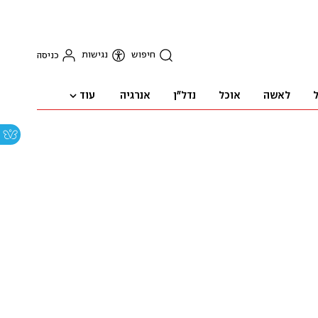
חיפוש
נגישות
כניסה
עוד
ל
לאשה
אוכל
נדל"ן
אנרגיה