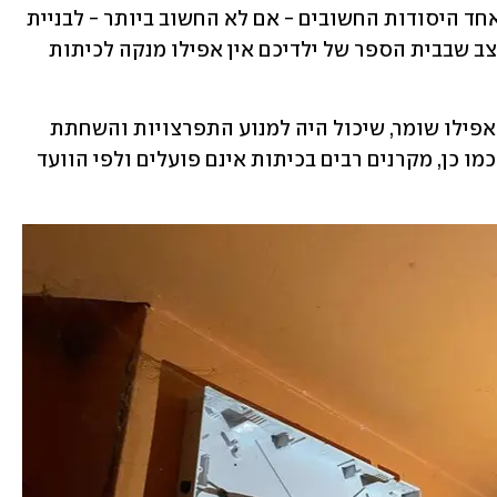
"הכשל פה גלוי וברור לכולם. ניקיון הוא אחד היסודות החשובים - אם לא החשוב ביותר - לבניית 
סביבה חינוכית בריאה. הייתם מתארים מצב שבבית הספר של ילדיכם אין אפילו מנקה לכיתות 
לדברי ההורים, בבית הספר לא מעסיקים אפילו שומר, שיכול היה למנוע התפרצויות והשחתת 
רכוש, וכן אב בית עם כישורים מותאמים. כמו כן, מקרנים רבים בכיתות אינם פועלים ולפי הוועד 