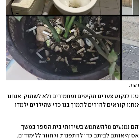
רקות
בוועד ההורים אמרו היום (שישי) כי "החלטנו לנקוט צעדים תקיפים ומחמירים ולא לשתוק. אנחנו 
נדרוש בכל הכוח את מה שמגיע לילדינו. אנחנו קוראים להורים לתמוך בנו כדי שהילדים ילמדו 
חברי הוועד סיפרו כי התלמידים העידו שהם נמנעים מלהשתמש בשירותי בית הספר במשך 
שעות - ולעיתים אף מבקשים מהוריהם לאסוף אותם לביתם כדי להתפנות ולחזור ללימודים. 