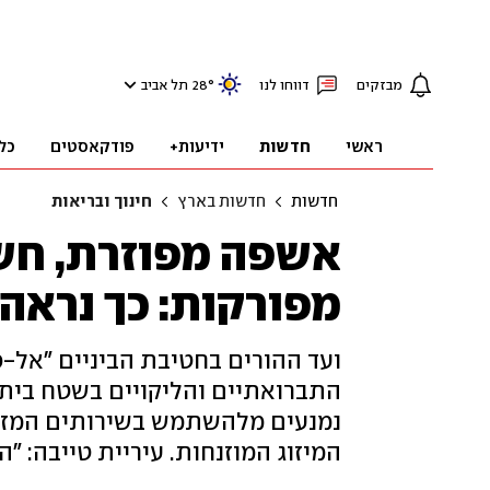
מבזקים
דווחו לנו
°
28
תל אביב
ראשי
חדשות
ידיעות+
פודקאסטים
כל
חדשות
חדשות בארץ
חינוך ובריאות
אשפה מפוזרת, חש
מפורקות: כך נראה 
ועד ההורים בחטיבת הביניים "אל-
התברואתיים והליקויים בשטח בית 
נמנעים מלהשתמש בשירותים המזוה
המיזוג המוזנחות. עיריית טייבה: "ה