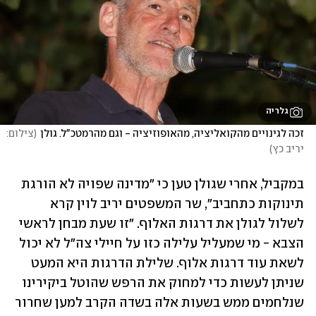
גלריה
זכה לגינויים מהקואליציה, מהאופוזיציה - וגם מהרמטכ"ל. גולן
(
צילום: 
יריב כץ
)
במקביל, אחרי שגולן טען כי "מדינה שפויה לא הורגת 
תינוקות כתחביב", שר המשפטים יריב לוין קרא 
לשלול לגולן את דרגות האלוף. "זו שעת מבחן לראשי 
הצבא - מי שמעליל עלילה כזו על חיילי צה"ל לא יכול 
לשאת עוד דרגות אלוף. שלילת הדרגות היא המעט 
שניתן לעשות כדי למחוק את הרפש שהוטל ביקירינו 
שנלחמים ממש בשעות אלה בשדה הקרב למען שחרור 