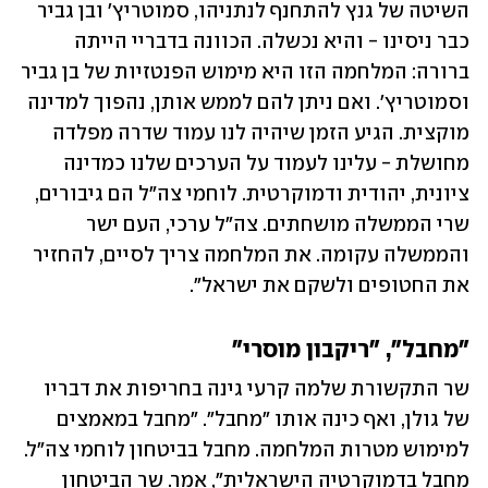
השיטה של גנץ להתחנף לנתניהו, סמוטריץ' ובן גביר 
כבר ניסינו - והיא נכשלה. הכוונה בדבריי הייתה 
ברורה: המלחמה הזו היא מימוש הפנטזיות של בן גביר 
וסמוטריץ'. ואם ניתן להם לממש אותן, נהפוך למדינה 
מוקצית. הגיע הזמן שיהיה לנו עמוד שדרה מפלדה 
מחושלת - עלינו לעמוד על הערכים שלנו כמדינה 
ציונית, יהודית ודמוקרטית. לוחמי צה"ל הם גיבורים, 
שרי הממשלה מושחתים. צה"ל ערכי, העם ישר 
והממשלה עקומה. את המלחמה צריך לסיים, להחזיר 
את החטופים ולשקם את ישראל".
"מחבל", "ריקבון מוסרי"
שר התקשורת שלמה קרעי גינה בחריפות את דבריו 
של גולן, ואף כינה אותו "מחבל". "מחבל במאמצים 
למימוש מטרות המלחמה. מחבל בביטחון לוחמי צה״ל. 
מחבל בדמוקרטיה הישראלית", אמר. שר הביטחון 