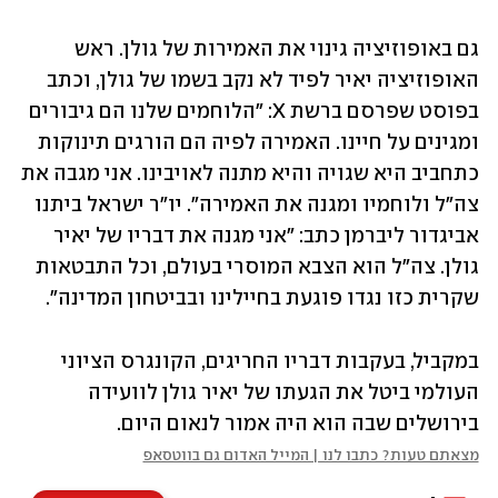
גם באופוזיציה גינוי את האמירות של גולן. ראש 
האופוזיציה יאיר לפיד לא נקב בשמו של גולן, וכתב 
בפוסט שפרסם ברשת X: "הלוחמים שלנו הם גיבורים 
ומגינים על חיינו. האמירה לפיה הם הורגים תינוקות 
כתחביב היא שגויה והיא מתנה לאויבינו. אני מגבה את 
צה"ל ולוחמיו ומגנה את האמירה". יו"ר ישראל ביתנו 
אביגדור ליברמן כתב: "אני מגנה את דבריו של יאיר 
גולן. צה"ל הוא הצבא המוסרי בעולם, וכל התבטאות 
שקרית כזו נגדו פוגעת בחיילינו ובביטחון המדינה".
במקביל, בעקבות דבריו החריגים, הקונגרס הציוני 
העולמי ביטל את הגעתו של יאיר גולן לוועידה 
בירושלים שבה הוא היה אמור לנאום היום.
מצאתם טעות? כתבו לנו | המייל האדום גם בווטסאפ