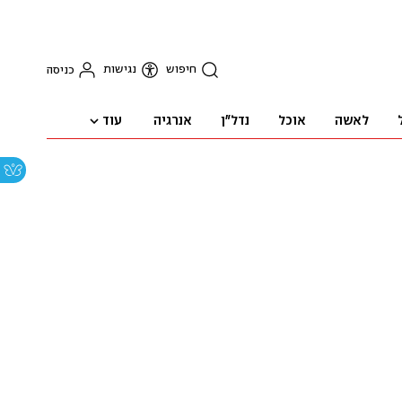
חיפוש
נגישות
כניסה
עוד
לאשה
אוכל
נדל"ן
אנרגיה