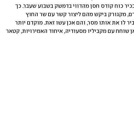
ישראל, על רקע איומיה לנקום על חיסול בכיר כוח קודס חסן מהדווי בדמשק בשבוע שעבר. כך 
מסר גורם המעורה בפרטים. לפי אותו גורם, מקגורק ביקש מהם ליצור קשר עם שר החוץ 
האיראני חוסיין אמיר עבדאללהיאן ולהעביר לו את אותו מסר, והם אכן עשו זאת. מוקדם יותר 
משרד החוץ האיראני אישר שעבדאללהיאן שוחח עם מקביליו מסעודיה, איחוד האמירויות, קטאר 