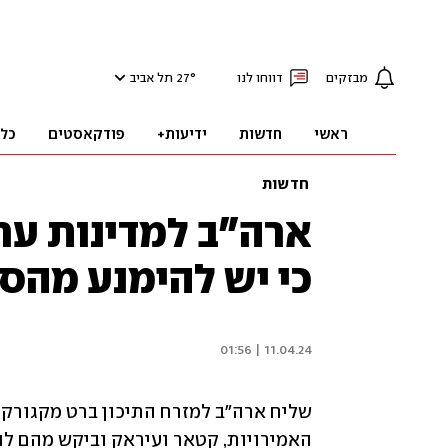
מבזקים
דווחו לנו
°
27
תל אביב
ראשי
חדשות
ידיעות+
פודקאסטים
כל
חדשות
ארה"ב למדינות ערב
כי יש להימנע מהס
11.04.24 | 01:56