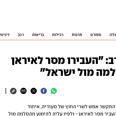
כלה
ספורט
תרבות
רכילות
בריאות
רכב
דיגיטל
: "העבירו מסר לאיראן
למה מול ישראל"
שליח ארה"ב למזרח התיכון ברט מקגורק התקשר אמש לשרי החוץ של סעודיה, איחוד 
האמירויות, קטאר ועיראק וביקש מהם להעביר מסר לאיראן - ולפיו עליה להימנע מהסלמה מול 