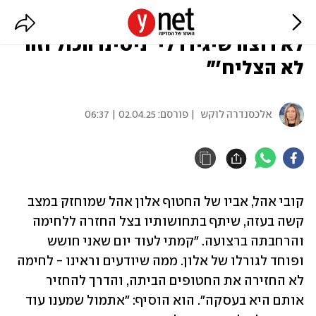
אביו של אלון אהל: "חושש לגורלו.
לא רוצה שיגידו לי 'ניסינו הכול וזה
לא הצליח'"
אלכסנדרה לוקש
| פורסם:
02.04.25 | 06:37
קובי אהל, אביו של החטוף אלון אהל שמוחזק במצב 
קשה בעזה, שיתף בתחושותיו בצל החזרה ללחימה 
והרחבתה ברצועה. "קמתי לעוד יום שאני חושש 
ופוחד לגורלו של אלון. ממה שיודעים וראינו - לחימה 
לא החזירה את החטופים הביתה, והדרך להחזיר 
אותם היא בעסקה". הוא הוסיף: "אתמול שמענו עוד 