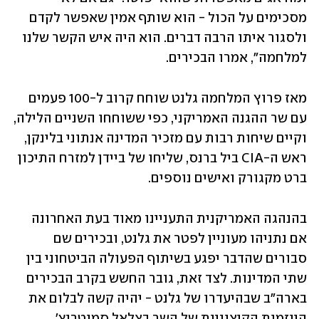
מסכימים על הכול - הוא שותף אמין שאפשר לקדם 
ולסגור איתו הרבה דברים. הוא היה איש הקשר שלנו 
למלחמה", אמרו הבכירים.
מאז פרוץ המלחמה גלנט שוחח קרוב ל-100 פעמים 
עם שר ההגנה האמריקני, כפי ששוחחו השניים הלילה, 
וקיים שיחות רבות עם מזכיר המדינה אנתוני בלינקן, 
ראש ה-CIA ביל ברנס, שליחו של ביידן למזרח התיכון 
ברט מקגורק ואישים נוספים.
בהנהגה האמריקנית התעניינו מאוד בעת האחרונה 
אם נתניהו מעוניין לפטר את גלנט, ובכירים שם 
סבורים שהדבר יפגע בשיתוף הפעולה הביטחוני בין 
שתי המדינות. לצד זאת, גובר החשש בקרב הבכירים 
בארה"ב שבהיעדרו של גלנט - יהיה קשה לבלום את 
היוזמות הקיצוניות של השר בצלאל סמוטריץ' 