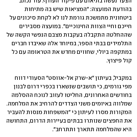
הצעד נעשה בתיאום עם פיקוד העורף. עוד נכתב 
בהודעת המועצה: "המציאות שיש בה מתיחות 
ביטחונית מתמשכת גורמת לנו לא לקחת סיכונים על 
חייכם וחיי הצוות החינוכיים". במועצה מסבירים 
שההחלטה התקבלה בעקבות מצבם הנפשי הקשה של 
התלמידים בבתי הספר, במיוחד אלה שאיבדו חברים 
במתקפה ביולי, שחווים מחדש את הטראומה עם כל 
קול פיצוץ.
במקביל, בעיתון "א-שרק אל-אווסט" הסעודי דווח 
מפי גורמים, כי תושבים שנשארו בכפרי דרום לבנון 
בחודשים האחרונים, החליטו לעזוב לנוכח ההסלמה 
שמלווה באיומים משני הצדדים להרחיב את המלחמה. 
המקורות מסרו לעיתון כי "המשפחות מנסות להעביר 
את החפצים שנותרו בבתים בעיירות הדרום, התחושה 
היא שהמלחמה תתארך ותתרחב".