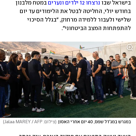
בישראל שבו 
נרצחו 12 ילדים ונערים
 במטח מלבנון 
בחודש יולי, החליטה לבטל את הלימודים עד יום 
שלישי ולעבור ללמידה מרחוק, "בגלל הסיכוי 
להתפתחות המצב הביטחוני". 
במגרש במג'דל שמס, 40 יום אחרי האסון
(
צילום: Jalaa MAREY / AFP
)