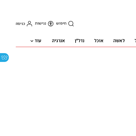
חיפוש
נגישות
כניסה
עוד
לאשה
אוכל
נדל"ן
אנרגיה