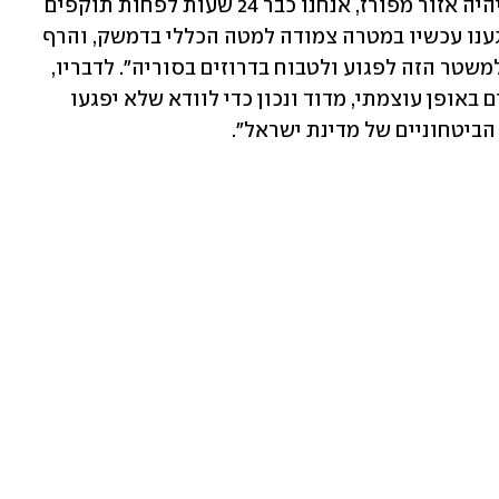
מגינים על הדרוזים בסוריה. דרום סוריה יהיה אזור מפורז, אנחנו כבר 24 שעות לפחות תוקפים 
במינון הולך וגובר, כולל מטרות משטר. פגענו עכשיו במטרה צמודה למטה הכללי בדמשק, והרף 
ילך ויעלה אם המסר לא יובן. לא נאפשר למשטר הזה לפגוע ולטבוח בדרוזים בסוריה". לדבריו, 
"אנחנו בדיונים כל הזמן. איך אנחנו פועלים באופן עוצמתי, מדוד ונכון כדי לוודא שלא יפגעו 
ביטחוניים של מדינת ישראל".