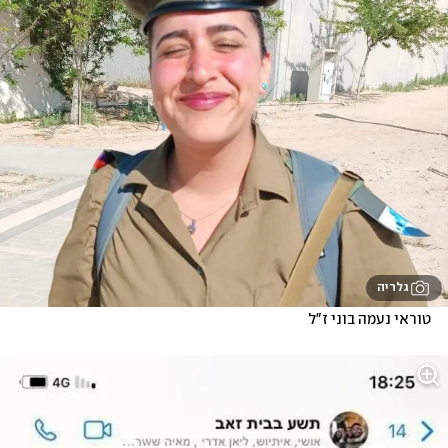
גלריה
טוראי נעמה בוני ז"ל