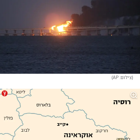
(
צילום: AP
)