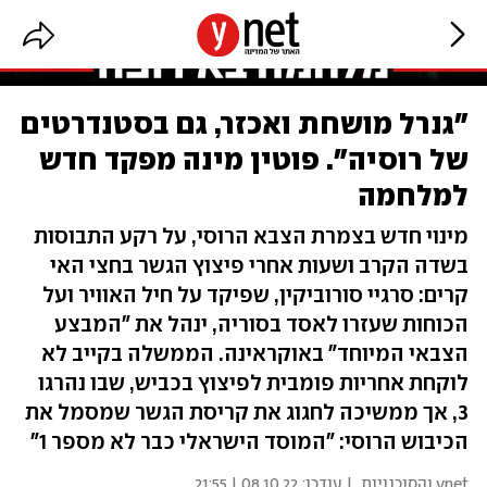
"גנרל מושחת ואכזר, גם בסטנדרטים
של רוסיה". פוטין מינה מפקד חדש
למלחמה
מינוי חדש בצמרת הצבא הרוסי, על רקע התבוסות
בשדה הקרב ושעות אחרי פיצוץ הגשר בחצי האי
קרים: סרגיי סורוביקין, שפיקד על חיל האוויר ועל
הכוחות שעזרו לאסד בסוריה, ינהל את "המבצע
הצבאי המיוחד" באוקראינה. הממשלה בקייב לא
לוקחת אחריות פומבית לפיצוץ בכביש, שבו נהרגו
3, אך ממשיכה לחגוג את קריסת הגשר שמסמל את
הכיבוש הרוסי: "המוסד הישראלי כבר לא מספר 1"
ynet והסוכנויות
| עודכן:
08.10.22 | 21:55