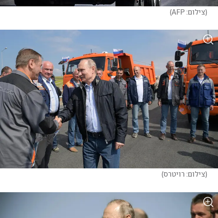
(
צילום: AFP
)
(
צילום: רויטרס
)