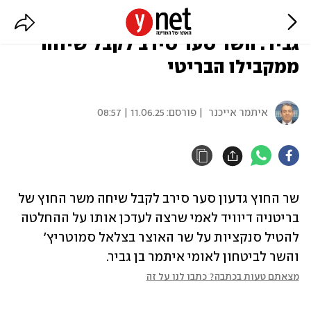
בעקבות הסנקציות על סמוטריץ' ובן
גביר: השר סער סירב לקבל שיחה
ממקבילו הבריטי
איתמר אייכנר
| פורסם:
11.06.25 | 08:57
שר החוץ גדעון סער סירב לקבל שיחה משר החוץ של 
בריטניה דיוויד לאמי שרצה לעדכן אותו על ההחלטה 
להטיל סנקציות על שר האוצר בצלאל סמוטריץ' 
והשר לביטחון לאומי איתמר בן גביר.
מצאתם טעות בכתבה? כתבו לנו על זה