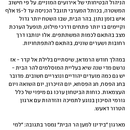
הניהול הבטיחותי של אירועים המוניים. על פי חישוב 
המשטרה, בכותל המערבי תוגבל הכניסה עד ל-15 אלף 
איש בזמן נתון. בהר הבית, שבו השטח יותר גדול 
וקיימים בו יותר פתחים ודרכי מילוט, תופעל הערכת 
מצב בהתאם לכמות המשתתפים. אלו ינותבו דרך 
רחובות ושערים שונים, בהתאם להתפתחויות. 
במהלך חודש הרמדאן, שיסתיים בלילת אל קדר - אז 
נרשם מדי שנה שיא בעליית המוסלמים להר הבית - 
יש גם כמה מועדים יהודיים ונוצריים חשובים. מדובר 
בחג הפסח, חג הפסחא, יום הזיכרון, יום השואה ויום 
העצמאות. כוחות הביטחון ערכו גם מיפוי של כלל 
גורמי הסיכון בנוגע לתמיכה והזדהות עם ארגון 
הטרור דאעש. 
מארגון "בידינו למען הר הבית" נמסר בתגובה: "למי 