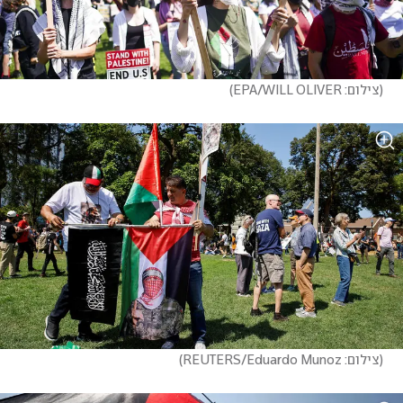
(
צילום: EPA/WILL OLIVER
)
(
צילום: REUTERS/Eduardo Munoz
)