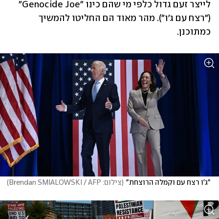
לייצר זעם גדול כלפי מי שהם כינו "Genocide Joe" 
("רצח עם ג'ו"). מהר מאוד הם החליטו להמשיך 
כמתוכנן. 
"ג'ו רצח עם וקמלה הרוצחת"
(
צילום: Brendan SMIALOWSKI / AFP
)