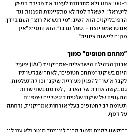
ב-100 אחוז ולא מתכוונת לעצור את מכירת הנשק 
לישראל". לשאלה למה לא מתקיימות הפגנות נגד 
הרפובליקנים הוא השיב: "מי הנשיא? רוצח העם ביידן. 
אם טראמפ ינצח - נטפל גם בו". הוא הוסיף: "אין 
מקום ליישות ציונית". 
"מתחם חטופים" סמוך
ארגון הקהילה הישראלית-אמריקנית (IAC) יפעיל 
היום בשיקגו "מתחם חטופים", לאחר שבקשותיו 
לקבל אישור להפגין מעיריית שיקגו זכו להתעלמות. 
גם בקשה אחרת של הארגון, לפרסם בשני שדות 
התעופה של שיקגו שלטים דיגיטליים שמפנים 
תשומת לב לחטופים בעלי אזרחות אמריקנית, נדחתה 
על הסף. 
"ביקשנו לקיים מצעד קרוב ליונייטד סנטר ולא ענו לנו, 