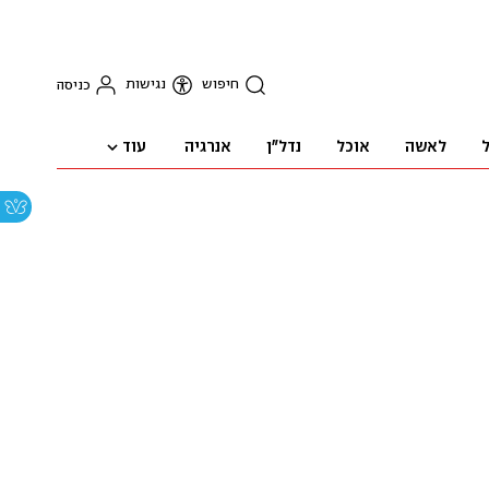
חיפוש
נגישות
כניסה
עוד
ל
לאשה
אוכל
נדל"ן
אנרגיה