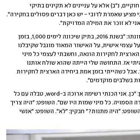
שדיברנו על מונח של חוקיות (מעשים לא חוקיים, נ"ב) אלא על עניינים לא תקינים בתיקי 
האלפים". השופט ברעם אמר לחבקין: "אני מציע שאמרת לדובי - יש כאן דברים פסולים בחקירה". 
אני לא זוכר את המילה המדויקת".
אז נתן חבקין דוגמאות כדי להסביר את כוונתו: "בשנת 2016, בתיק שיכונה לימים 1,000, בזמן 
אמת הייתה לי תרעומת על זה, אני מדבר על עצמי אישית, על האישור המאוד מוגבל שקיבלנו 
מהיועמ"ש. באותה תקופה הייתי ביחידה הארצית לחקירות הונאה, וחשבתי לעצמי כל מיני 
מחשבות למה זה כזה זהיר, אנמי, מה שראיתי אז. התחושה שלי הייתה שהוא שולח אותנו 
למקומות שאין בהם ממש ואין בהם סיכוי. אבל כשהייתי בזמן אמת ביחידה הארצית לחקירות 
ות בשלבים מוקדמים".
השופט: "נכחת בישיבה של היועץ". חבקין: "כן. אני הכנתי רשימה ארוכה ב-word, טבלה עם כל 
מיני נושאים ועניינים שעלו במהלך החקירה הסמויה. כל מיני שמות היו שם". השופט: "היה צריך 
לחקור מה שכתוב בטבלה?" חבקין: "כן". השופט: "היה מתנות?" חבקין: "לא". השופט: "אנשי 