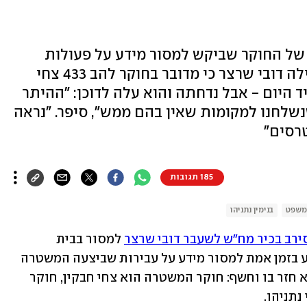
של החוקר שביקש למסור מידע על פעולות
המשטרה במסגרת חקירות רה"מ, גילה דובי שרצר כי מדובר בחוקר להב 433 צחי
 היום - אבל נדחתה והוא עלה לדוכן: "ההיתר
נשלחנו למקומות שאין בהם ממש", סיפר. "נראה
טרסים"
185 תגובות
משפט
בנימין נתניהו
ירב בכיר מח"ש לשעבר דובי שרצר
 למסור בבית 
המשפט מי הוא חוקר המשטרה אשר הגיע בזמן אמת למסור מידע על עבירות שביצעה המשטרה 
במסגרת חקירות נתניהו. היום (רביעי) הוא חזר בו וחשף: חוקר המשטרה הוא צחי חבקין, חוקר 