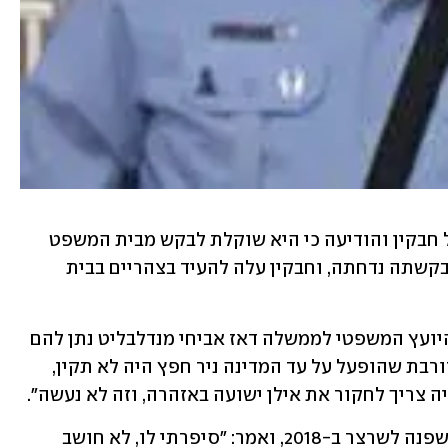
הפרקליטות ביקשה לדחות את עדותו של חבקין והודיעה כי היא שוקלת לבקש מבית המשפט 
השלמת חקירה בעקבות עדות שרצר. אך בקשתה נדחתה, וחבקין עלה להעיד בצהריים בבית 
הוא סיפר כי בזמן החקירות הפריע לו שהיועץ המשפטי לממשלה דאז אביחי מנדלבליט נתן להם 
"אישור מאוד מוגבל", טען כי "תרגיל המקורבת שהופעל על עד המדינה ניר חפץ היה לא תקין, 
ה צריך לחקור את אילן ישועה באזהרה, וזה לא נעשה".
בפתח עדותו אישר חבקין כי הוא החוקר שפנה לשרצר ב-2018, ואמר: "סיפרתי לו, לא חושב 