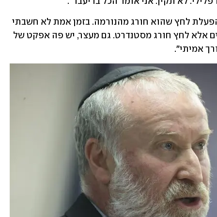
לילי. לא תקין. אני אומר הכל בדיעבד".
השופט: "מה הכוונה לא תקין?" חבקין: "הפעלת לחץ שהוא חורג מהנורמה. בזמן אמת לא חשבתי 
שיש פה עבירה פלילית או סחיטה באיומים אלא לחץ חורג מסטנדרט. גם מעצר, יש פה אפקט של 
ך אמיתי".