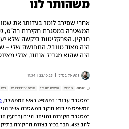
משהותר לנו
אחרי שסירב לומר בעדותו את שמו 
חבקין. הפרקליטות ביקשה שלא יעיד
היה מאוד מוגבל, התחושה שלי - ש
היה שהוא מגביל אותנו, אולי מאינ
|
נטעאל בנדל
22.10.25 | 11:34
תגיות
מח"ש
משפט נתניהו
אביחי מנדלבליט
בית 
במסגרת עדותו במשפט ראש הממשלה, 
ס
להב 433, חבר בכיר בצוות החקירה בתיקי נתניהו. 