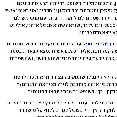
השופט: "אז מתמקדים במלון?" חבקין: "כן, הולכים למלון". השופט: "הייתה תרעומת ביניכם 
השוטרים שהיועץ לא אישר לכם לחקור על מילצ'ן והמתנות ורק המלון?" חבקין: "אני באופן אישי 
זוכר את עצמי ממש כועס על זה שזה הדבר היחיד שמותר לנו לחקור. דיברתי עם מומי משולם 
(היה ראש צוות החקירה של תיקי 1000 ו-2000, נ"ב) על זה, שנראה שהוא מגביל אותנו, אולי יש 
 ייצא מזה כלום".
שנעשה לניר חפץ
, עד המדינה בתיקי נתניהו, שבמסגרתו 
הופגש במסדרון היחידה החוקרת עם אישה המקורבת אליו - כשגם אשתו נמצאת באזור. בסמוך 
לכך נאמר לו על ידי אחד החוקרים כי המשטרה יודעת עליו יותר מכפי שהוא חושב, ושמשפחתו 
השופט: "לקחת מקורבת שהקשר שלה לתיק לא קיים, להשתמש בה בצורה נוראית כדי להפוך 
אדם לעד מדינה, לעשות הפגשה כאילו מקרית בין אותה מקורבת לניר? מכיר את הדברים?" 
בקין: "כן". השופט: "חשבת שנחצו הקווים?" 
חבקין: "ידעתי שיש משהו לא תקין, לא מיד הלכתי לדבר עם דובי. היו לי מקבץ של דברים.  למיטב 
הבנתי להביא מישהו שאין לו קשר אמיתי לחקירה, אך ורק בשביל לגרום ללחץ על מישהו זה 