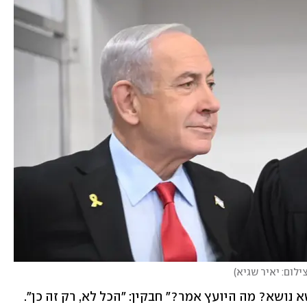
ילום: יאיר שגיא
)
השופט: "אתה בא עם רשימה, עוברים נושא נושא? מה היועץ אמר?" חבקין: "הכל לא, רק זה כן". 