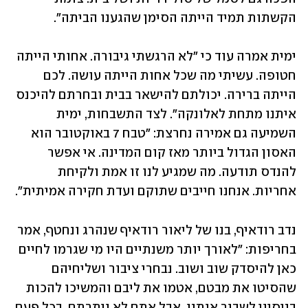
הקשתות תמיד הייתה הסימן שהגענו הביתה".
ימית אמרה עוד כי "לא הרגשתי גיבורה. אחותי הייתה 
חטופה. עשיתי מה שכל אחות הייתה עושה. לכם 
הייתה ברירה. יכולתם להישאר בבית ובחרתם להיכנס 
איתנו מתחת לאלונקה". לצד התשבחות, ימית 
השמיעה גם אמירה נחרצת: "טבח 7 באוקטובר הוא 
האסון הגדול ביותר מאז קום המדינה. אי אפשר 
להנדס תודעה. מה שמגיע לנו זו אמת ולקיחת 
אחריות. אנחנו חייבים שתוקם ועדת חקירה אמיתית".
נדב רודאיף, בנו של ליאור רודאיף שנהרג ונחטף, אמר 
בחריפות: "לאורך יותר משנתיים היו מי שגרמו לחיים 
כאן להיסדק שוב ושוב. נבחרי ציבור ושליחיהם 
שהסיטו את מבטם, אטמו את ליבם והמשיכו להכות 
בניסיון לשבור אותנו, אבל אתם לא ויתרתם. בכל פעם 