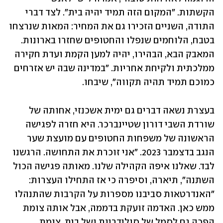
הקשתות. "המקום הזה תמיד יהיה בית". לצד דברי 
התודה, השניים הזכירו גם את המחיר: המאות שנרצחו 
בטבח, הלוחמים שנפלו והחטופים שחזרו בארונות. 
המאבק הבא, הבהירו, יהיה למען הקמת ועדת חקירה 
ממלכתית ולקיחת אחריות. "במדינה שבה יש אזרחים 
כמוכם תמיד תהיה תקווה", שיבחו.
בעצרת נשאה דברים גם ימית אשכנזי, אחותה של 
שורדת השבי דורון שטיינברכר. היא חזרה לפגישה 
הראשונה של משפחות החטופים עם מועצת שער 
הנגב בדצמבר 2023. "אני זוכרת את התחושה. הרגשנו 
לבד. שאלנו איפה הקהילה שלנו. מאותה פגישה הכול 
השתנה", תיארה, וסיפרה כי אז התחילו העצרות: 
"האנדרטאות סביבנו מספרות על הקרבות שהתנהלו 
ממש כאן. האדמה זועקת בדממה, אבל אותה צומת 
הפכה גם לסמל של סולידריות ושל בית. צומת 