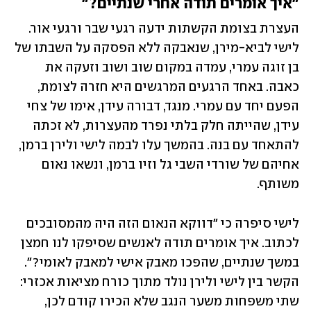
"איך אומרים תודה אחרי שנתיים?"
העצרת בצומת הקשתות ידעה רגעי שבר ורגעי אור. 
לישי לביא-מירן, שנאבקה ללא הפסקה על השבתו של 
בן זוגה עמרי, עמדה במקום שוב ושוב וזעקה את 
כאבה. באחד הרגעים המרגשים היא חזרה לצומת, 
הפעם יחד עם עמרי. מנגד, דבורה עידן, אימו של צחי 
עידן, שהייתה חלק בלתי נפרד מהעצרות, לא זכתה 
להתאחד עם בנה. בהמשך עלו לבמה לישי ולירן ברמן, 
אחיהם של שורדי השבי גל וזיו ברמן, ונשאו נאום 
משותף.
לישי סיפרה כי "דווקא הנאום הזה היה מהמסובכים 
לכתוב. איך אומרים תודה לאנשים שסיפקו לנו חמצן 
במשך שנתיים, שהפכו מאבק אישי למאבק לאומי?". 
הקשר בין לישי ולירן נולד מתוך כורח מציאות אכזרי: 
שתי משפחות משער הנגב שלא הכירו קודם לכן, 