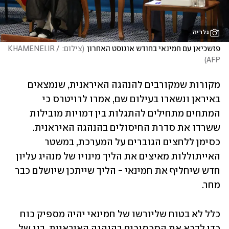
גלריה
פזשכיאן עם חמינאי בחודש אוגוסט האחרון
(
צילום: KHAMENEI.IR / 
)
AFP
מקורות שמקורבים להנהגה האיראנית, שנמצאים 
באיראן ונשארו בעילום שם, אמרו לרויטרס כי 
המתחים מתחילים להתגלות בין דמויות מובילות 
ששרדו את סדרת החיסולים בהנהגה האיראנית. 
כסימן ללחצים הגוברים על המערכת, במשטר 
האייתוללות מאיצים את הליך מינויו של מנהיג עליון 
חדש שיחליף את חמינאי - הליך שייתכן שיושלם כבר 
מחר. 
כלל לא בטוח שליורשו של חמינאי יהיה מספיק כוח 
כדי לדכא את הסכסוכים בהנהגה האיראנית. בנו של 