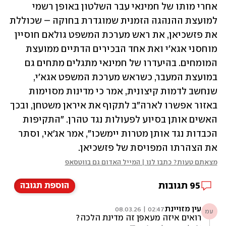
אחרי מותו של חמינאי עבר השלטון באופן רשמי 
למועצת ההנהגה הזמנית שמוגדרת בחוקה – שכוללת 
את פזשכיאן, את ראש מערכת המשפט גולאם חוסיין 
מוחסני אגא'י ואת אחד הבכירים הדתיים ממועצת 
המומחים. בהיעדרו של חמינאי מתגלים מתחים גם 
במועצת המעבר, כשראש מערכת המשפט אגא'י, 
שנחשב לדמות קיצונית, אמר כי מדינות מסוימות 
באזור אפשרו לארה"ב לתקוף את איראן משטחן, ובכך 
האשים אותן בסיוע לפעולות נגד טהרן. "התקיפות 
הכבדות נגד אותן מטרות יימשכו", אמר אג'אי, וסתר 
את הצהרתו המפויסת של פזשכיאן. 
מצאתם טעות? כתבו לנו | המייל האדום גם בווטסאפ
95
תגובות
הוספת תגובה
עין מזויינת
02:47 | 08.03.26
עמ
רואים איזה מעאפן זה מדינת הלכה?