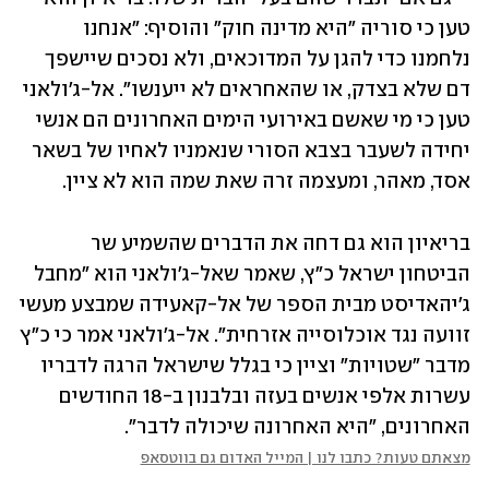
טען כי סוריה "היא מדינה חוק" והוסיף: "אנחנו 
נלחמנו כדי להגן על המדוכאים, ולא נסכים שיישפך 
דם שלא בצדק, או שהאחראים לא ייענשו". אל-ג'ולאני 
טען כי מי שאשם באירועי הימים האחרונים הם אנשי 
יחידה לשעבר בצבא הסורי שנאמניו לאחיו של בשאר 
אסד, מאהר, ומעצמה זרה שאת שמה הוא לא ציין. 
בריאיון הוא גם דחה את הדברים שהשמיע שר 
הביטחון ישראל כ"ץ, שאמר שאל-ג'ולאני הוא "מחבל 
ג'יהאדיסט מבית הספר של אל-קאעידה שמבצע מעשי 
זוועה נגד אוכלוסייה אזרחית". אל-ג'ולאני אמר כי כ"ץ 
מדבר "שטויות" וציין כי בגלל שישראל הרגה לדבריו 
עשרות אלפי אנשים בעזה ובלבנון ב-18 החודשים 
האחרונים, "היא האחרונה שיכולה לדבר". 
מצאתם טעות? כתבו לנו | המייל האדום גם בווטסאפ