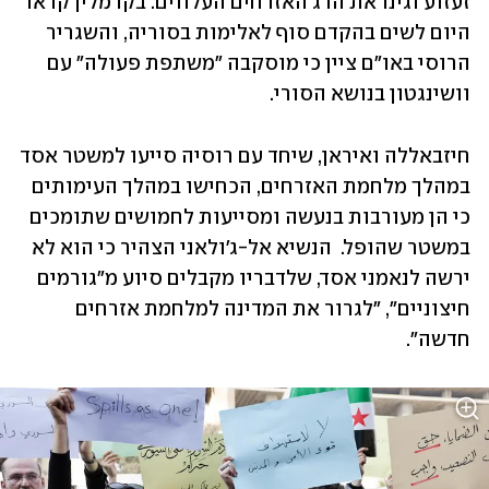
זעזוע וגינו את הרג האזרחים העלווים. בקרמלין קראו 
היום לשים בהקדם סוף לאלימות בסוריה, והשגריר 
הרוסי באו"ם ציין כי מוסקבה "משתפת פעולה" עם 
וושינגטון בנושא הסורי. 
חיזבאללה ואיראן, שיחד עם רוסיה סייעו למשטר אסד 
במהלך מלחמת האזרחים, הכחישו במהלך העימותים 
כי הן מעורבות בנעשה ומסייעות לחמושים שתומכים 
במשטר שהופל.  הנשיא אל-ג'ולאני הצהיר כי הוא לא 
ירשה לנאמני אסד, שלדבריו מקבלים סיוע מ"גורמים 
חיצוניים", "לגרור את המדינה למלחמת אזרחים 
חדשה". 