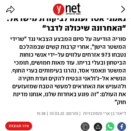
אל-ג'ולאני סיים את המבצע נגד
נאמני אסד ועונה לביקורת מישראל:
"האחרונה שיכולה לדבר"
סוריה הודיעה על סיום המבצע הצבאי נגד "שרידי
המשטר הישן", אחרי קרבות קשים שבמהלכם
נטבחו 973 אזרחים עלווים על-ידי אנשי כוחות
הביטחון ובעלי בריתו. עוד מאות חמושים, תומכי
המשטר ונאמני אסד, נהרגו בעימותים בערי החוף.
הנשיא אל-ג'ולאני הבטיח להקים ועדת חקירה
ולהעניש את האחראים למעשי הטבח שמזעזעים
את העולם: "זה פוגע באחדות שלנו, אנחנו מדינת
חוק"
ליאור בן ארי והסוכנויות
| פורסם:
10.03.25 | 15:38
179 תגובות