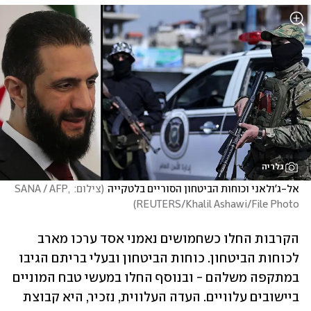
גלריה
אל-ג'ולאני וכוחות הביטחון הסוריים בלטקייה
(
צילום: SANA / AFP, 
)
REUTERS/Khalil Ashawi/File Photo
הקרבות החלו כשחמושים נאמני אסד ערכו מארב 
לכוחות הביטחון. כוחות הביטחון ובעלי בריתם הגיבו 
במתקפה משלהם - ובנוסף החלו במעשי טבח המוניים 
ביישובים עלוויים. העדה העלווית, נזכיר, היא קבוצת 