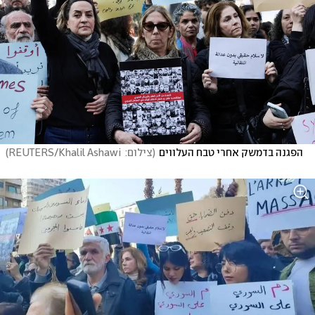
הפגנה בדמשק אחרי טבח העלווים
(
צילום:  REUTERS/Khalil Ashawi
)