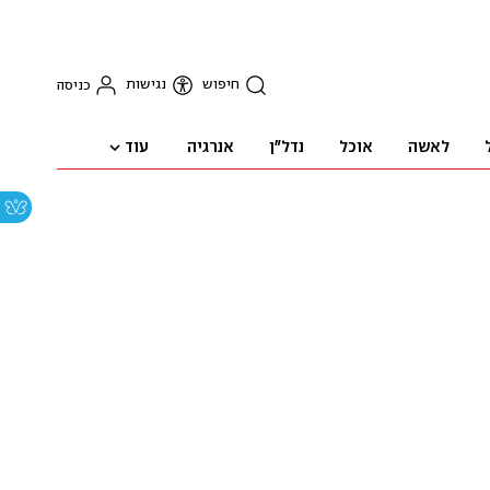
חיפוש
נגישות
כניסה
עוד
לאשה
אוכל
נדל"ן
אנרגיה