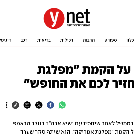
כלה
ספורט
תרבות
רכילות
בריאות
רכב
דיגיטל
 על הקמת "מפלגת
חזיר לכם את החופש"
איל ההון אילון מאסק, שעזב את תפקידו בממשל לאחר שיחסיו עם נשיא ארה"ב דונלד טראמפ 
עלו על שרטון, הודיע בחשבונו ברשת X על הקמת "מפלגת אמריקה". הוא שיתף סקר שערך 