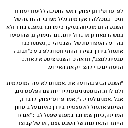
לפי פרופ' רונן יצחק, ראש החטיבה ללימודי מזרח 
תיכון במכללה האקדמית גליל מערבי, ההודעה של 
השבט היום מוכיחה בעיקר כי מדובר במפגע בודד ולא 
במשהו מאורגן או גדול יותר. גם הנימוקים, שהופיעו 
בהודעה המפורטת של השבט היום, נשמעו כבר 
אתמול בירדן, בעיקר ההתייחסות לפיגוע כ"תגובה 
טבעית למצב", ונראה כי השבט ציטט את אותם 
הנימוקים כדי להצדיק את האירוע. 
"השבט הביע בהודעה את נאמנותו לאומה המוסלמית 
ולמולדת. הם מפגינים סולידריות עם הפלסטינים, 
אבל נאמנים למדינה", אמר פרופ' יצחק. לדבריו, 
הפיגוע אתמול לא מצטייר בירדן כאיום על ביטחון 
המדינה, כיוון שמדובר במפגע שפעל לבד: "אם זו 
הייתה התארגנות של השבט עצמו, או של קבוצה 