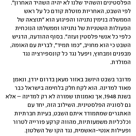
הפלסטינים והשהיד שלנו לא יהיה השהיד האחרון". 
לפי השבט, האחריות מוטלת קודם כל על ראש 
הממשלה בנימין נתניהו והפיגוע הוא "תוצאה של 
הפעולות השטניות של נתניהו וממשלתו הנוכחית 
כלפי כל אנשי פלסטין ועזה". בסוף ההודעה, הדגיש 
השבט כי הוא מחויב, "כמו תמיד", לברית עם האומה, 
מבפנים ומבחוץ, ויפעל נגד כל קונספירציה נגד 
המולדת. 
מדובר בשבט היושב באזור מעאן בדרום ירדן, ונאמן 
מאוד למדינה. הוא לקח חלק בלחימה בישראל כבר 
בשנת 1948, אך נאמנותו שמורה לא רק למדינה – אלא 
גם לסוגיה הפלסטינית. השילוב הזה, יחד עם 
האתגרים שמתמודד איתם השבט, בעיות חברתיות 
וכלכליות משמעותיות, מהווה קרקע פורייה לטרור 
ופעילות אנטי-האשמית, נגד הקו של השלטון. 