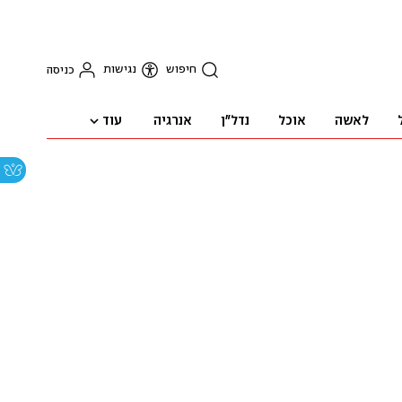
חיפוש
נגישות
כניסה
עוד
לאשה
אוכל
נדל"ן
אנרגיה