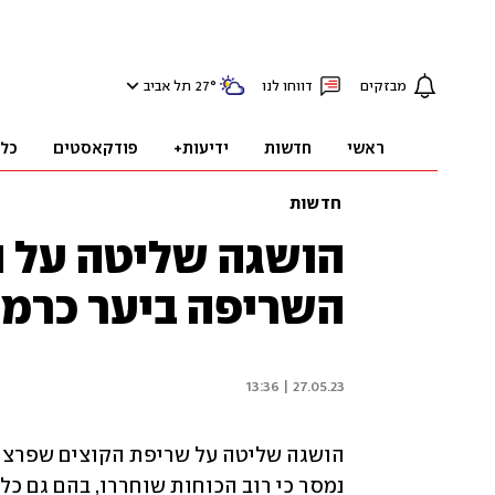
מבזקים
דווחו לנו
°
27
תל אביב
ראשי
חדשות
ידיעות+
פודקאסטים
כל
חדשות
הושגה שליטה על ה
השריפה ביער כרמיה
27.05.23 | 13:36