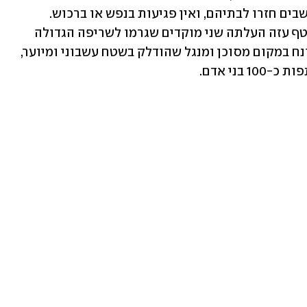
בנקודות בודדות שעדיין בוערות. כל התושבים חזרו לבתיהם, ואין פגיעות בנפש או ברכוש. 
במקביל, חקירת הזירה ביער כרמיה שבעוטף עזה העלתה שני מוקדים שגרמו לשריפה הגדולה 
שעדיין משתוללת בשטח: סיר פויקה שהונח במקום מסוכן ומנגל שהודלק בשטח עשבוני ומיוער, 
ני אדם.