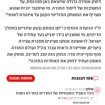
לחוק אמירה גדולה שיוצאת כאן מהכנסת, על 
החשיבות של לימוד התורה. מי שיתנגד יוכיח שהוא 
מעדיף את המשחק הפוליטי הקטן על אינטרס לאומי".
יו"ר הוועדה הוסיף כי "מן הסתם נבצע שינויים במהלך 
הדיונים. מי שמצביע בידו יצביע בעד עתידה של 
ישראל. לראשונה אנחנו מציגים מסגרת עצירה 
ביעדים, שמייצרת ודאות עבור צה"ל ועולם התורה. 
סוף סוף יהיה סדר. החוק הזה טוב למדינה, מחזק את 
האמון ועתיד לחזק את האחדות בתוכנו".
מצאתם טעות? כתבו לנו | המייל האדום גם בווטסאפ
106
תגובות
הוספת תגובה
איתן
12:27 | 01.12.25
א
הכל בשביל הפנטזיות של החרדים בואו לא נשכח
שהחוק גם מעביר כמויות של כסף למגזר החרדי.
להצטרף לדיון
56
3
הם חיים בפנטזיה של חברת הלומדים, בלי להבין
תגובה אחת
שזה על גב המדינה שמסבסדת להם דיור, חינוך,