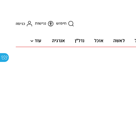
חיפוש
נגישות
כניסה
עוד
לאשה
אוכל
נדל"ן
אנרגיה