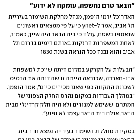
"הבאר טרם נחשפה, עומקה לא ידוע"
האדריכל ירמי הופמן, מנהל מחלקת השימור בעיריית 
תל אביב, אמר ל-ynet כי על פי ממצאים ראשונים 
שנאספו בשטח, עולה כי בית הבאר היה שייך, כאמור, 
לאחת המשפחות החזקות באותם הימים בדרום תל 
אביב והוא נבנה ככל הנראה בשנת 1830. 
"הבעלות על הקרקע במקום היתה שייכת למשפחת 
אבו-חארדה, שכנראה הייתה זו שהיוותה את הבסיס 
לשכונת התקווה כפי שאנו מכירים כיום", אמר הופמן. 
"במהלך העבודות במקום נהרס החלק הצפוני של 
המתחם, ששימש למגורים ולא היה חלק קרדינלי מבית 
הבאר, אולם בית הבאר עצמו לא נפגע". 
בסקירת מחלקת השימור בעירייה נמצא חדר בית 