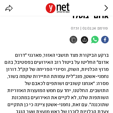
בעקבות הביקורת: רוב אירועי "דרום
אדום" בוטלו
פורסם:
02.02.24 | 07:51
ברקע הביקורת מצד תושבי האזור, מארגני "דרום 
אדום" החליטו על ביטול רוב האירועים בפסטיבל, בהם 
מרוץ הכלניות, השוק, וסיורי הפריחה של קק"ל. דורון 
נחמני-אשטן, מנכ"לית עמותת התיירות שקמה בשור, 
מסרה: "אנחנו קשובים ושותפים לכאבם של 
התושבים. החלטנו, יחד עם חמש המועצות האזוריות 
השותפות שלנו, לא לקיים את האירועים במתכונת 
שתוכננה". עם זאת, נחמני-אשטן ציינה כי כן תתקיים 
צעדת הכלניות לזכרו של ראש מועצת שער הנגב 