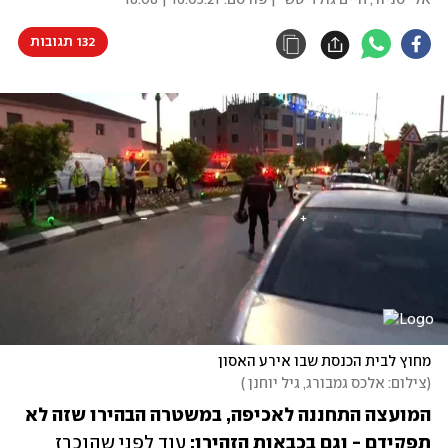
אלי סניור
,
חיים גולדיטש
| פורסם:
16.05.21 | 18:08
132 תגובות
מחוץ לבית הכנסת שבו אירע האסון
(
צילום: אלכס גמבורג, גיל יוחנן 
)
המועצה התחננה לאכיפה, במשטרה הבהירו שזה לא 
תפקידם - וגם בכבאות הזהירו: 
עוד לפני שהוכרז 