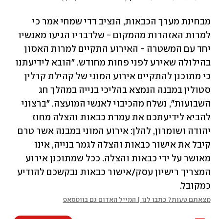
מבחינת מערך הכבאות, הנציב דדי שמחי אמר כי 
למרות האזהרות מהמקום - שלדבריו הגיעו מאנשיו 
יחד עם המשטרה - האירוע התקיים למרות האסון 
בהילולה שאירע לפני פחות מחודש. "הובא לידיעתנו 
כי מתוכנן להתקיים אירוע המוני של קהילת קרלין 
סטולין במבנה הנמצא בהליכי בנייה במהלך חג 
השבועות", נשלח מהכיבוי לאנשי המועצה. "ברצוני 
להביא לידיעתכם את עמדת כבאות והצלה מחוז 
יהודה ושומרון, להלן: אירוע המוני במבנה אשר טרם 
קיבל את אישור כבאות והצלה לגמר בנייה, אינו 
מאושר על ידי כבאות והצלה. ככל שמתוכנן אירוע 
המצריך רישיון עסק/אישור כבאות נבקשכם להודיע 
כמקובל.
מצאתם טעות? כתבו לנו | המייל האדום גם בווטסאפ