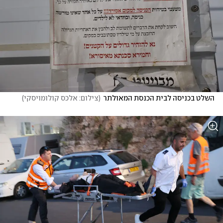
השלט בכניסה לבית הכנסת המאולתר
(
צילום: אלכס קולומויסקי
)