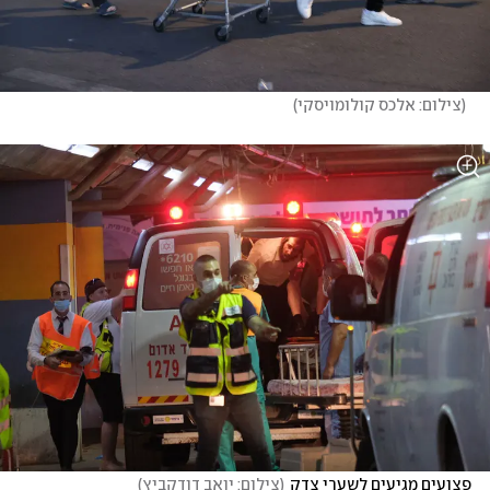
(
צילום: אלכס קולומויסקי
)
פצועים מגיעים לשערי צדק
(
צילום: יואב דודקביץ
)