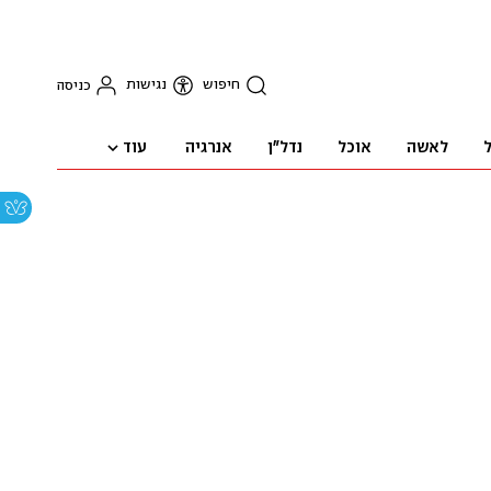
חיפוש
נגישות
כניסה
עוד
ל
לאשה
אוכל
נדל"ן
אנרגיה