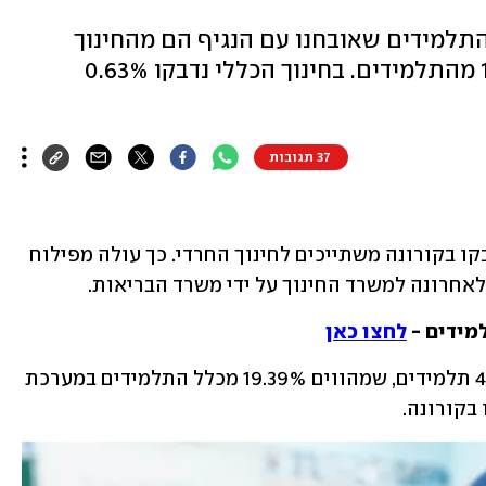
משרד החינוך 51% מכלל התלמידים שאובחנו עם הנגיף הם מהחינוך
החרדי - שבו נדבקו בסך הכול 1.75% מהתלמידים. בחינוך הכללי נדבקו 0.63%
37 תגובות
יותר ממחצית (51.18%) מהתלמידים שנדבקו בקורונה משתייכים לחינוך החרדי. כך עולה מפילוח 
לאחרונה למשרד החינוך על ידי משרד הבריאות.
ידים - 
לחצו כאן
במערכת החינוך החרדית לומדים 448,298 תלמידים, שמהווים 19.39% מכלל התלמידים במערכת 