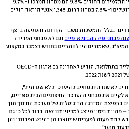
התלמידים החולים לפי מחוזות עולה שבין התלמידים החולים 9.8% הם ממחוז המרכז ו-9.7% 
הם ממחוז הצפון. 5% מתגוררים במחוז ירושלים ו-7.8% במחוז דרום. 1,348 אנשי הוראה חולים 
אמש פורסם כי על רקע הידבקויות התלמידים ובגלל התמשכות משבר הקורונה והפגיעה ברצף 
נה מבחני פיזה הבינלאומיים
 וגם לא מבחני המדידה 
וההערכה החיצוניים שנועדו להחליף את המיצ"ב, שאמורים היו להתקיים בחודש דצמבר במקצוע 
יצוין כי על רקע אתגרי נגיף הקורונה והעלייה בתחלואה, הודיע לאחרונה גם ארגון ה-OECD 
2. 
שר החינוך, יואב גלנט, הסביר ש"שנת לימודים לא שגרתית מחייבת היערכות לא שגרתית", 
ובהתאם לכך פועל משרדו: "ההחלטה שלא לקיים את מבחני ההערכה החיצוניים הבית ספריים, 
וכן ההשקעה חסרת התקדים שאנו מבצעים בקפיצת המדרגה הדיגיטלית של מערכת החינוך תוך 
צמצום פערים רבי שנים בתחומי המחשוב – מהוות ביטוי מייצג למדיניותנו זאת. ברור לכל כי גם 
לאחר חזרת מוסדות החינוך לפעילות נידרש לתת מענה לפערים שייווצרו הן בהיבט הפדגוגי והן 
בעוד מועד".