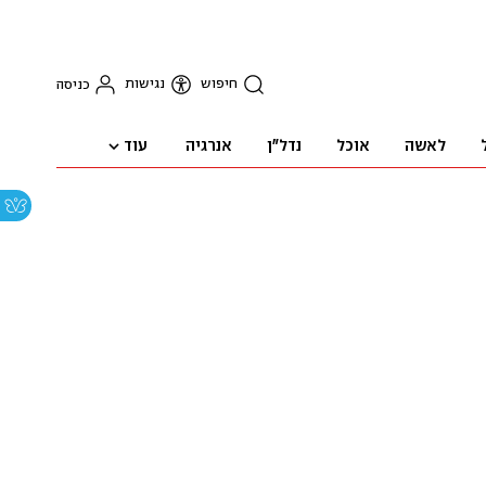
חיפוש
נגישות
כניסה
עוד
לאשה
אוכל
נדל"ן
אנרגיה