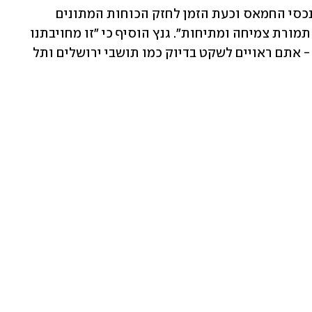
לדבריו, "יש לנו הזדמנות לשנות. פגענו בנכסי החמאס וכעת הזמן לחזק הכוחות המתונים 
שמסביב. לא רק שקט תמורת שקט, שקט תמורת צמיחה ומתיחות". גנץ הוסיף כי "זו מחויבתנו 
לכל אזרחי ישראל ובפרט לתושבי הדרום - אתם ראויים לשקט בדיוק כמו תושבי ירושלים ותל 