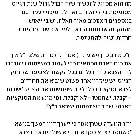
מה הוא מסוגל להכשיר, שזה הבדל גדול. שנת הגיוס 
מסתיימת ביולי הקרוב ואין לנו סיכוי לעמוד גם 
במספרים הנמוכים מאוד האלה. יש בי ייאוש 
מהתקווה שבטווח הנראה לעין איזושהי מנהיגות 
חרדית תגיד 'להתגייס'".
ח"כ מירב כהן (יש עתיד) אמרה: "למרות שלצה"ל אין 
את כוח האדם המתאים כדי לעמוד במשימות שהוגדרו 
לו - הצבא גורר רגליים בכל הקשור לאכיפה של חוק 
הגיוס. יש עיקרון אחד פשוט שיביא את החרדים 
לצבא: סנקציות כלכליות שפוגשות את הפרט. 'ישרתו 
- יקבלו. ישתמטו - לא יקבלו'. ומי מונע את הסנקציות 
האלה? שר ההשתמטות ישראל כ"ץ".
יו"ר הוועדה שטרן אמר כי ייערך דיון המשך בנושא. 
"כשחסר לצבא כסף אנחנו לא שולחים את הצבא 