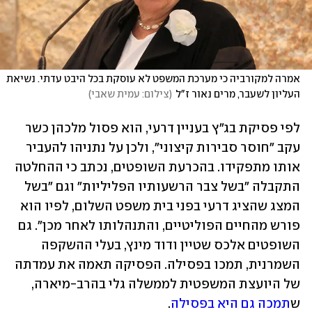
אמרה למקורביה כי מערכת המשפט לא עוסקת בכל היבט עדתי. נשיאת 
העליון לשעבר, מרים נאור ז"ל
(
צילום: עמית שאבי
)
לפי פסיקת בג"ץ בעניין דרעי, הוא פסול מלכהן כשר 
עקב "חוסר סבירות קיצוני", ולכן על נתניהו להעביר 
אותו מתפקידו. בהכרעת השופטים, נכתב כי ההחלטה 
התקבלה "בשל צבר הרשעותיו הפליליות" וגם "בשל 
המצג שהציג דרעי בפני בית משפט השלום, לפיו הוא 
פורש מהחיים הפוליטיים, והתנהלותו לאחר מכן". גם 
השופטים אלכס שטיין ודוד מינץ, בעלי ההשקפה 
השמרנית, תמכו בפסילה. הפסיקה תאמה את עמדתה 
של היועצת המשפטית לממשלה גלי בהרב-מיארה, 
ש
תמכה גם היא בפסילה
. 