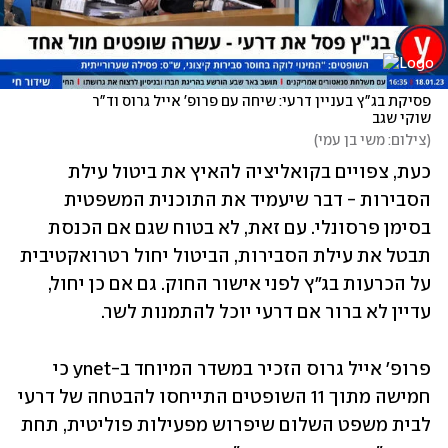
פסיקת בג"ץ בעניין דרעי: שיחה עם פרופ' אייל גרוס וד"ר 
שוקי שגב
(
צילום: משי בן עמי
)
כעת, צפויים בקואליציה להאיץ את ביטול עילת 
הסבירות - דבר שיעמיד את התוכנית המשפטית 
בסימן פרסונלי. עם זאת, לא בטוח שגם אם הכנסת 
תבטל את עילת הסבירות, הביטול יחול רטרואקטיבית 
על הכרעות בג"ץ לפני אישור החוק. גם אם כן יחול, 
עדיין לא ברור אם דרעי יוכל להתמנות לשר. 
פרופ' אייל גרוס הזכיר במשדר המיוחד ב-ynet כי 
חמישה מתוך 11 השופטים התייחסו להבטחה של דרעי 
לבית משפט השלום שיפרוש מפעילות פוליטית, תחת 