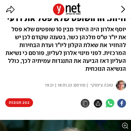
גדל במעברה, ומונה חרף התנגדות
חיות: זה השופט שלא פסל את דרעי
יוסף אלרון היה היחיד מבין 10 שופטים שלא פסל
את יו"ר ש"ס מלכהן כשר, בטענה שקודם לכן יש
להחזיר את שאלת הקלון ליו"ר ועדת הבחירות
המרכזית. לפני מינוי אלרון לעליון, פורסם כי נשיאת
העליון דאז הביעה את התנגדות עמיתיה לכך, כולל
הנשיאה הנוכחית
טובה צימוקי
| פורסם:
18.01.23 | 19:21
202 תגובות