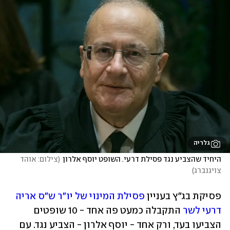
גלריה
היחיד שהצביע נגד פסילת דרעי. השופט יוסף אלרון
(
צילום: אוהד 
צויגנברג
)
פסיקת בג"ץ בעניין 
פסילת המינוי של יו"ר ש"ס אריה 
דרעי לשר
 התקבלה כמעט פה אחד - 10 שופטים 
הצביעו בעד, ורק אחד - יוסף אלרון - הצביע נגד. עם 