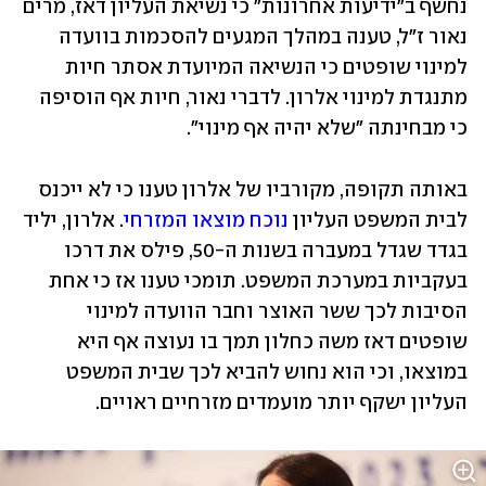
נחשף ב"ידיעות אחרונות" כי נשיאת העליון דאז, מרים 
נאור ז"ל, טענה במהלך המגעים להסכמות בוועדה 
למינוי שופטים כי הנשיאה המיועדת אסתר חיות 
מתנגדת למינוי אלרון. לדברי נאור, חיות אף הוסיפה 
כי מבחינתה "שלא יהיה אף מינוי".
באותה תקופה, מקורביו של אלרון טענו כי לא ייכנס 
לבית המשפט העליון 
נוכח מוצאו המזרחי
. אלרון, יליד 
בגדד שגדל במעברה בשנות ה-50, פילס את דרכו 
בעקביות במערכת המשפט. תומכי טענו אז כי אחת 
הסיבות לכך ששר האוצר וחבר הוועדה למינוי 
שופטים דאז משה כחלון תמך בו נעוצה אף היא 
במוצאו, וכי הוא נחוש להביא לכך שבית המשפט 
העליון ישקף יותר מועמדים מזרחיים ראויים.