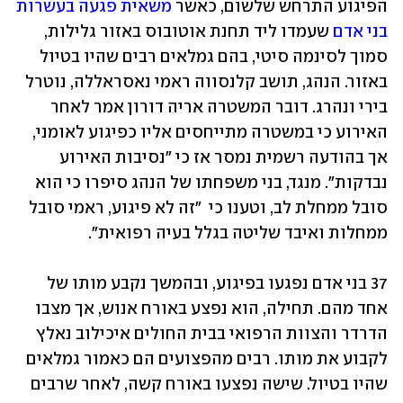
הפיגוע התרחש שלשום, כאשר 
משאית פגעה בעשרות 
בני אדם
 שעמדו ליד תחנת אוטובוס באזור גלילות, 
סמוך לסינמה סיטי, בהם גמלאים רבים שהיו בטיול 
באזור. הנהג, תושב קלנסווה ראמי נאסראללה, נוטרל 
בירי ונהרג. דובר המשטרה אריה דורון אמר לאחר 
האירוע כי במשטרה מתייחסים אליו כפיגוע לאומני, 
אך בהודעה רשמית נמסר אז כי "נסיבות האירוע 
נבדקות". מנגד, בני משפחתו של הנהג סיפרו כי הוא 
סובל ממחלת לב, וטענו כי  "זה לא פיגוע, ראמי סובל 
ממחלות ואיבד שליטה בגלל בעיה רפואית".
37 בני אדם נפגעו בפיגוע, ובהמשך נקבע מותו של 
אחד מהם. תחילה, הוא נפצע באורח אנוש, אך מצבו 
הדרדר והצוות הרפואי בבית החולים איכילוב נאלץ 
לקבוע את מותו. רבים מהפצועים הם כאמור גמלאים 
שהיו בטיול. שישה נפצעו באורח קשה, לאחר שרבים 