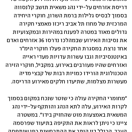
דריסת אזרחים על-ידי נהג משאית תושב קלנסווה 
בסמוך לבסיס גלילות ברמת השרון, חוקרי היחידה 
המרכזית של מחוז תל אביב ריכזו מאמצי חקירה 
גדולים מאוד במטרה לפענח במהירות ובמקצועיות 
את נסיבות האירוע שבמהלכו נדרסו 36 אזרחים ואדם 
אחד נרצח. במסגרת החקירה פעלו חוקרי הימ"ר 
באינטנסיביות וגבו עשרות עדויות מעדי ראייה 
ואזרחים שהיו מעורבים באירוע. במקביל, חוקרי הזירה 
הטכנולוגית הורידו כמויות רבות של קבצי מדיה 
מעשרות מצלמות, שתיעדו חלקים מאירוע הדריסה.
"מחומרי החקירה עולה כי שוטר שנכח במקום בסמוך 
לקרות האירוע, עלה לתא הנהג והותקף על-ידי נהג 
המשאית באמצעות מוט שהחזיק בידו". במשטרה 
ציינו כי ניתן לראות את התקיפה בתיעוד שפרסמה 
הערב, הכולל בין היתר את ההתרחשות כפי שנתפסה 