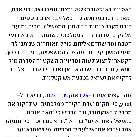
באסון 7 באוקטובר 2023 נרצחו ונפלו 1,163 בני אדם, 
ומאז נהרגו במלחמה עוד כאלף בני אדם נוספים - 
רובם מקרב כוחות הביטחון. הממשלה, נזכיר, נמנעת 
מלהקים ועדת חקירה ממלכתית שתחקור את אירועי 
הטבח ומה שקדם אליהם, כולל האזהרות שניתנו לה 
מפני המשך קידום המהפכה המשפטית, העברת הכסף 
הקטארי לרצועת עזה ומדיניות השקט וההסדרה מול 
חמאס, וגם הדרך שבה איראן וארגוני הטרור הצליחו 
להקיף את ישראל בטבעת אש קטלנית.
זוהר עצמו 
אמר ב-26 באוקטובר 2023
, בריאיון ל-
ynet, כי "תקום ועדת חקירה ממלכתית" שתחקור את 
מחדל 7 באוקטובר, וגם הדגיש כי "האם אנחנו 
כממשלה אחראיים? בוודאי". הוא גם הזכיר כי "נתניהו 
אמר שהוא אחראי לעתיד המדינה. מי שאחראי על 